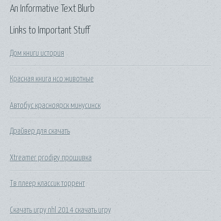
An Informative Text Blurb
Links to Important Stuff
Дом книги история
Красная книга нсо животные
Автобус красноярск минусинск
Драйвер для скачать
Xtreamer prodigy прошивка
Тв плеер классик торрент
Скачать игру nhl 2014 скачать игру