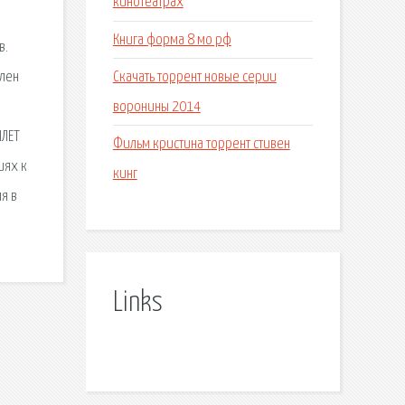
кинотеатрах
Книга форма 8 мо рф
в.
Скачать торрент новые серии
влен
воронины 2014
ИЛЕТ
Фильм кристина торрент стивен
иях к
кинг
я в
Links