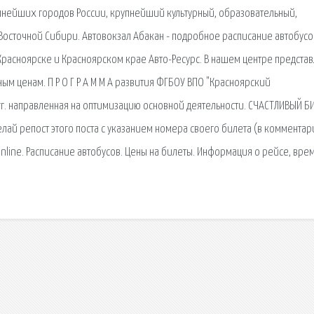
упнейших городов России, крупнейший культурный, образовательный,
осточной Сибири. Автовокзал Абакан - подробное расписание автобусо
 Красноярске и Красноярском крае Авто-Ресурс. В нашем центре предста
ым ценам. П Р О Г Р А М М А развития ФГБОУ ВПО "Красноярский
гг. направленная на оптимизацию основной деятельности. СЧАСТЛИВЫЙ Б
делай репост этого поста с указанием номера своего билета (в комментар
online. Расписание автобусов. Цены на билеты. Информация о рейсе, врем