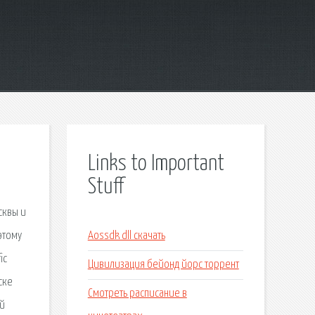
Links to Important
Stuff
сквы и
этому
Aossdk dll скачать
ic
Цивилизация бейонд йорс торрент
ске
Смотреть расписание в
ой