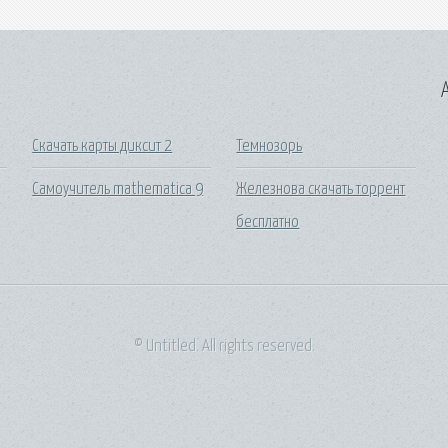
A
Скачать карты диксит 2
Темнозорь
Самоучитель mathematica 9
Железнова скачать торрент
бесплатно
© Untitled. All rights reserved.