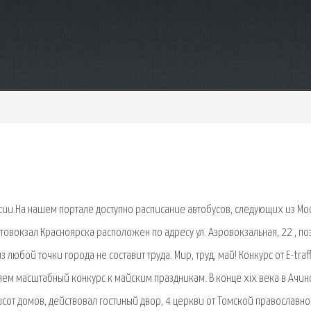
ссии.На нашем портале доступно расписание автобусов, следующих из Мо
товокзал Красноярска расположен по адресу ул. Аэровокзальная, 22 , по
юбой точки города не составит труда. Мир, труд, май! Конкурс от E-traff
вляем масштабный конкурс к майским праздникам. В конце xix века в Ачин
сот домов, действовал гостиный двор, 4 церкви от Томской православн