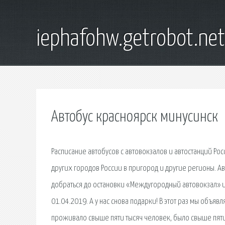
iephafohw.getrobot.net
Автобус красноярск минусинск
Расписание автобусов с автовокзалов и автостанций Ро
других городов России в пригород и другие регионы. Ав
добраться до остановки «Междугородный автовокзал» из л
01.04.2019. А у нас снова подарки! В этот раз мы объя
проживало свыше пяти тысяч человек, было свыше пяти