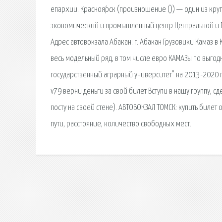
епархии. Красноя́рск (произношение ()) — один из кр
экономический и промышленный центр Центральной и В
Адрес автовокзала Абакан: г. Абакан Грузовики Камаз в
весь модельный ряд, в том числе евро КАМАЗы по выгодн
государственный аграрный университет" на 2013-2020 
v79 верни деньги за свой билет Вступи в нашу группу, с
посту на своей стене). АВТОВОКЗАЛ ТОМСК: купить билет 
пути, расстояние, количество свободных мест.