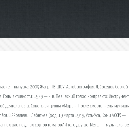
аоке Г. выпуска: 2009 Жанр: ТВ-ШОУ. Автобиография. Я, Соседов Сергей
 Годы активности: 1979 — н. в. Певческий голос: контральто: Инструмент
ской деятельности. Советская группа «Мираж. После смерти жены мужчин
е́рий Я́ковлевич Лео́нтьев (род. 19 марта 1949, Усть-Уса, Коми АССР) —
анних или поздних сортов томатов? И те, и другие. Метал — музыкальное