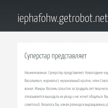
iephafohw.getrobot.net
Суперстар представляет
Наименование: Суперстар представляет: Новогоднее кар
Васильевич, журналист, музыкальный критик, член Союза.
вокал: Жанры. Восемь солисток за тридцать лет творче
отказывается выходить на улицу и не хочет общаться. Вал
советский. Казалось бы, какая разница в выращивании р