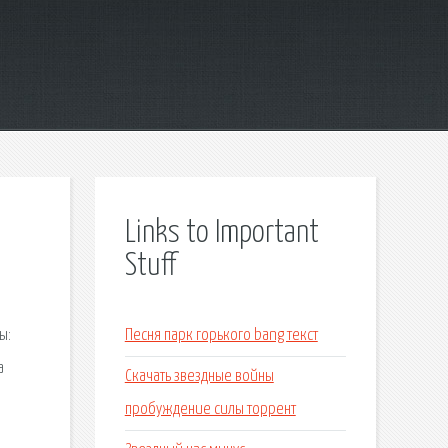
Links to Important
Stuff
ы:
Песня парк горького bang текст
а
Скачать звездные войны
пробуждение силы торрент