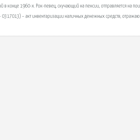
 в конце 1960-х. Рок-певец, скучающий на пенсии, отправляется на по
 – 0317013) – акт инвентаризации наличных денежных средств, отража