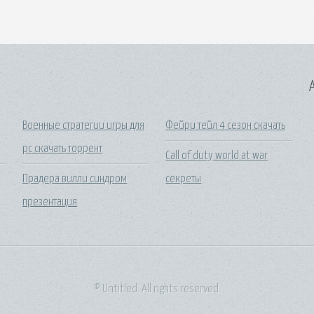
A
Военные стратегии игры для
Фейри тейл 4 сезон скачать
pc скачать торрент
Call of duty world at war
Прадера вилли синдром
секреты
презентация
© Untitled. All rights reserved.