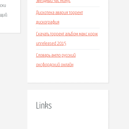
Звездный час минус
иски
Дискотека авария торрент
ющий.
дискография
Скачать торрент альбом макс корж
unreleased 2015
Словарь англо русский
оксфордский онлайн
Links