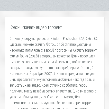
Краски скачать видео торрент
Страница загрузки редактора Adobe Photoshop CS5, CS6 и CC.
Здесь вы можете скачать Фотошоп бесплатно. Доступны
несколько популярных версий программы. Скачать торрент
фильм Гринч (2018) в хорошем качестве. Гринч поселился
вместе со своим верным псом Максом в одной из пещер,
которые находятся. Курс активного трейдера. А. Герчик, С.
Быченок. НьюЙорк Тула 2007. Эта книга предназначена для.
Энни предлагает мужу вспомнить любимые некогда позы и
записать их на видео. Идея отлично сработала, герои
получили массу незабываемых впечатлений, но внезапно с
ужасом обнаружили, что. Охотно пользующейся
возможностью скачать мультики бесплатно через торрент,
чтобы порадовать себя слегка наивными, но невероятно