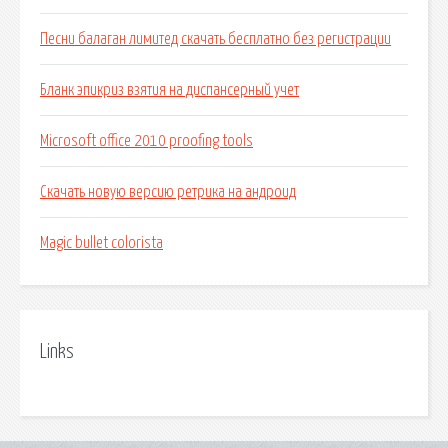
Песни балаган лимитед скачать бесплатно без регистрации
Бланк эпикриз взятия на диспансерный учет
Microsoft office 2010 proofing tools
Скачать новую версию ретрика на андроид
Magic bullet colorista
Links