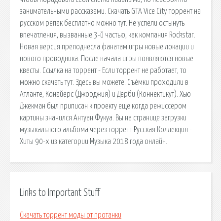
занимательными рассказами. Скачать GTA Vice City торрент на
русском репак бесплатно можно тут. Не успели остынуть
впечатления, вызванные 3-й частью, как компания Rockstar.
Новая версия преподнесла фанатам игры новые локации и
нового проводника. После начала игры появляются новые
квесты. Ссылка на торрент - Если торрент не работает, то
можно скачать тут. Здесь вы можете. Съёмки проходили в
Атланте, Конайерс (Джорджия) и Дерби (Коннектикут). Хью
Джекман был приписан к проекту еще когда режиссером
картины значился Антуан Фукуа. Вы на странице загрузки
музыкального альбома через торрент Русская Коллекция -
Хиты 90-х из категории Музыка 2018 года онлайн.
Links to Important Stuff
Скачать торрент моды от протанки