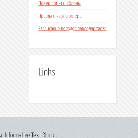
Повер пойнт шаблоны
Правда о чарли актеры
Расписание поездов павлодар тараз
Links
n Informative Text Blurb