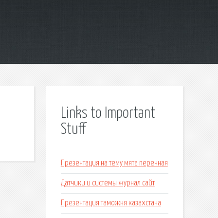
Links to Important
Stuff
Презентация на тему мята перечная
Датчики и системы журнал сайт
Презентация таможня казахстана