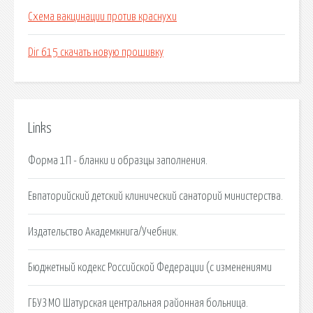
Схема вакцинации против краснухи
Dir 615 скачать новую прошивку
Links
Форма 1П - бланки и образцы заполнения.
Евпаторийский детский клинический санаторий министерства.
Издательство Академкнига/Учебник.
Бюджетный кодекс Российской Федерации (с изменениями
ГБУЗ МО Шатурская центральная районная больница.