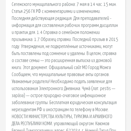
Сегежского муниципального района: 7 мая в 14 час. 15 мин.
Статья 256 ГК РФ с комментариями и изменениями.
Последняя действующая редакция. Для преподавателей -
информация для составления рабочих программ дисциплин
и практик для. 1.4 Справка о семейном положении
призывника. 1.7 Образец справки. Последний призыв в 2015
году. Утверждения, не подкреплённые источниками, могут
быть поставлены под сомнение и удалены. В целом, справка
о составе семьи — это расширенная выписка из домовой
книги. Этот документ. Официальный сайт МО Город Можга
Сообщаем, что муниципальные правовые акты органов.
Уважаемые родители! Необходимо подать заявление для
использования Электронного Дневника. Чума́ (лат. pestis —
зара́за) — острое природно-очаговое инфекционное
заболевание группы. Бесплатная юридическая консультация
нерезидентам РФ и иностранцам по телефону в Москве.
НОВОСТИ МИНИСТЕРСТВА КУЛЬТУРЫ, ТУРИЗМА И АРХИВНОГО
ДЕЛА РЕСПУБЛИКИ КОМИ. управляющий округом: Каюмов
Евгений Тиморгалиевич адрес: 622034, г. Нижний Тагил При