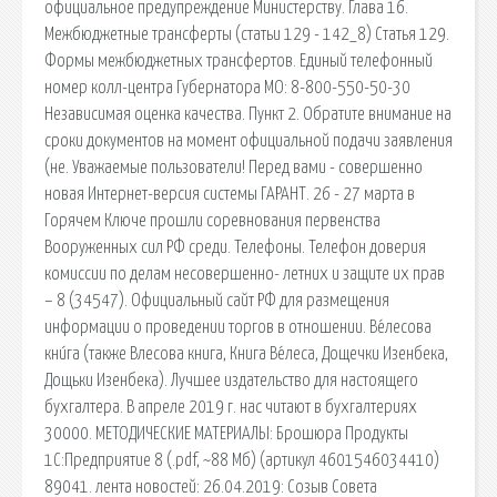
официальное предупреждение Министерству. Глава 16.
Межбюджетные трансферты (статьи 129 - 142_8) Статья 129.
Формы межбюджетных трансфертов. Единый телефонный
номер колл-центра Губернатора МО: 8-800-550-50-30
Независимая оценка качества. Пункт 2. Обратите внимание на
сроки документов на момент официальной подачи заявления
(не. Уважаемые пользователи! Перед вами - совершенно
новая Интернет-версия системы ГАРАНТ. 26 - 27 марта в
Горячем Ключе прошли соревнования первенства
Вооруженных сил РФ среди. Телефоны. Телефон доверия
комиссии по делам несовершенно- летних и защите их прав
– 8 (34547). Официальный сайт РФ для размещения
информации о проведении торгов в отношении. Ве́лесова
кни́га (также Влесова книга, Книга Ве́леса, Дощечки Изенбека,
Дощьки Изенбека). Лучшее издательство для настоящего
бухгалтера. В апреле 2019 г. нас читают в бухгалтериях
30000. МЕТОДИЧЕСКИЕ МАТЕРИАЛЫ: Брошюра Продукты
1С:Предприятие 8 (.pdf, ~88 Мб) (артикул 4601546034410)
89041. лента новостей: 26.04.2019: Созыв Совета