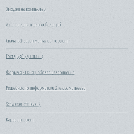
Эмоджи на компьютер
Акт списания топлива бланк рб
Скачать 1 сезон менталист торрент
Гост 9536 79 изм 1 3
Форма 0710003 образец заполнения
Решебник по информатики 2 класс матвеева
Schweser cfa level 3
Караси торрент