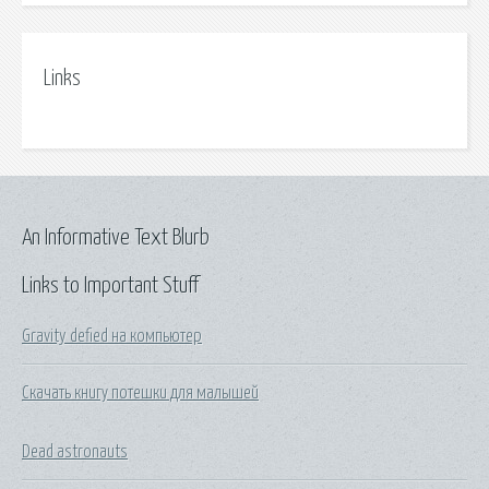
Links
An Informative Text Blurb
Links to Important Stuff
Gravity defied на компьютер
Скачать книгу потешки для малышей
Dead astronauts