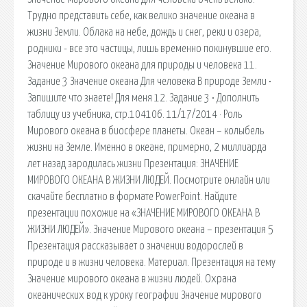
Трудно представить себе, как велико значение океана в
жизни Земли. Облака на небе, дождь и снег, реки и озера,
родники - все это частицы, лишь временно покинувшие его.
Значение Мирового океана для природы и человека 11.
Задание 3 Значение океана Для человека В природе Земли •
Запишите что знаете! Для меня 12. Задание 3 • Дополнить
таблицу из учебника, стр.104106. 11/17/2014 · Роль
Мирового океана в биосфере планеты. Океан – колыбель
жизни на Земле. Именно в океане, примерно, 2 миллиарда
лет назад зародилась жизни Презентация: ЗНАЧЕНИЕ
МИРОВОГО ОКЕАНА В ЖИЗНИ ЛЮДЕЙ. Посмотрите онлайн или
скачайте бесплатно в формате PowerPoint. Найдите
презентации похожие на «ЗНАЧЕНИЕ МИРОВОГО ОКЕАНА В
ЖИЗНИ ЛЮДЕЙ». Значение Мирового океана – презентация 5
Презентация рассказывает о значении водорослей в
природе и в жизни человека. Материал. Презентация на тему
Значение мирового океана в жизни людей. Охрана
океанических вод к уроку географии Значение мирового