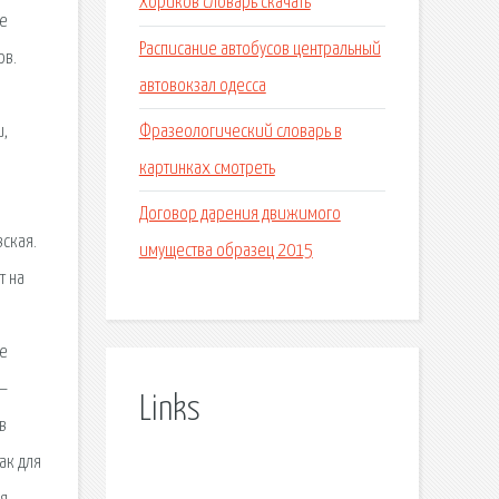
Хориков словарь скачать
ые
Расписание автобусов центральный
ов.
автовокзал одесса
Фразеологический словарь в
и,
картинках смотреть
Договор дарения движимого
ская.
имущества образец 2015
т на
ие
 —
Links
в
ак для