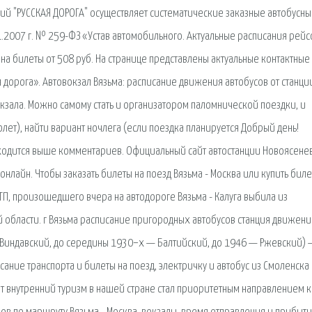
аний "РУССКАЯ ДОРОГА" осуществляет систематические заказные автобусн
.2007 г. № 259-ФЗ «Устав автомобильного. Актуальные расписания рейс
 на билеты от 508 руб. На странице представлены актуальные контактные
 дорога». Автовокзал Вязьма: расписание движения автобусов от станци
кзала. Можно самому стать и организатором паломнической поездки, и
олет), найти вариант ночлега (если поездка планируется Добрый день!
ходится выше комментариев. Официальный сайт автостанции Новоясенев
онлайн. Чтобы заказать билеты на поезд Вязьма - Москва или купить биле
ТП, произошедшего вчера на автодороге Вязьма - Калуга выбила из
 области. г Вязьма расписание пригородных автобусов станция движен
 Виндавский, до середины 1930−х — Балтийский, до 1946 — Ржевский)
ание транспорта и билеты на поезд, электричку и автобус из Смоленска 
т внутренний туризм в нашей стране стал приоритетным направлением к