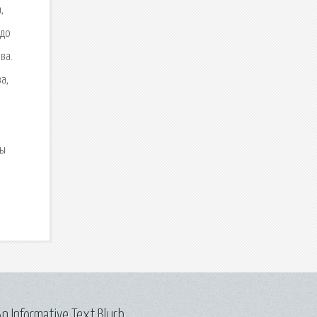
,
 до
ва.
а,
ты
n Informative Text Blurb