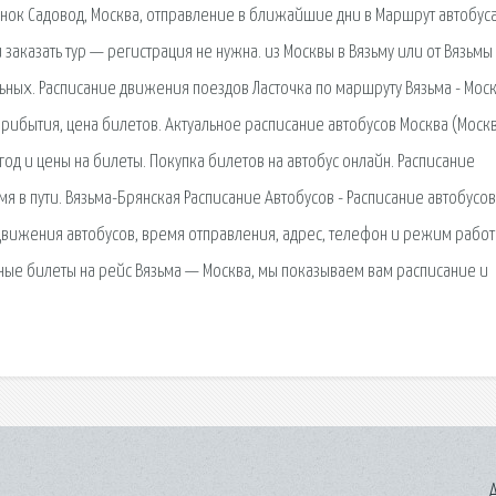
рынок Садовод, Москва, отправление в ближайшие дни в Маршрут автобуса
и заказать тур — регистрация не нужна. из Москвы в Вязьму или от Вязьмы
ьных. Расписание движения поездов Ласточка по маршруту Вязьма - Моск
прибытия, цена билетов. Актуальное расписание автобусов Москва (Москв
год и цены на билеты. Покупка билетов на автобус онлайн. Расписание
мя в пути. Вязьма-Брянская Расписание Автобусов - Расписание автобусов
е движения автобусов, время отправления, адрес, телефон и режим рабо
сные билеты на рейс Вязьма — Москва, мы показываем вам расписание и
A