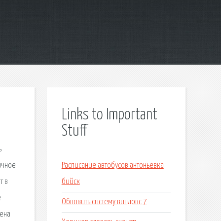
Links to Important
Stuff
ь
ичное
Расписание автобусов антоньевка
т в
бийск
е
Обновить систему виндовс 7
Цена