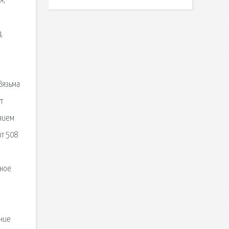
я,
.
Вязьма
т
анием
от 508
жное
ание