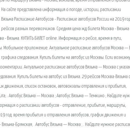
ов по маршруту Вязьма - Москва, вокзалы, время отправления и прибыти
. На сайте представлена информация о погоде, истории, расписании
. Вязьма Расписание Автобусов - Расписание автобусов России на 2019 год
е рейсов разных перевозчиков. Средняя цена жд билета Москва - Вязьма
а - Вязьма. КУПИТЬ БИЛЕТ online. Информация о рейсе, время в пути,
ты. Мобильное приложение. Актуальное расписание автобусов Москва — 
 графика следования. Купить билеты на автобус из Москвы. Если возникну
кооментарии. Актуальное расписание автобусов Вязьма — Москва с указ
дования. Купить билеты на автобус из Вязьма. 29 рейсов Москва-Вязьма 
фик движения, список остановок, автовокзалы отправления и прибытия,
а; . Автобус Вязьма — Москва ; Автобус Вязьма — Темкино ; Найдите ну
формация о расписании автобусов - отправление, прибытие, маршруты,
2019 год: время прибытия и отправления автобусов, график движения и
Вязьма-Брянская; . Автобус Вязьма — Москва ; . Найдите нужное распис