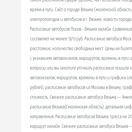
самих работников сферы туризма, так Расписание поезд
время в пути. Сайт о городе Вязьма Смоленской области
электропоездов и автобусов в г. Вязьме, новости города
Расписание автобусов Псков - Вязьма онлайн. Сравнени
составляет не менее 970 руб. Расписание автобуса Москв
расстояние, количество свободных мест. Цены на биле
с указанием автовокзалов, маршрутов, времени в пути и
вопросы или вы захотите уточнить расписание пишите 
автовокзалов, маршрутов, времени в пути и графика сле
рублей, расписание автобусов из Москвы в Вязьму, гра
стоимость. Свежее расписание автобуса Вязьма — Хмелит
расписание Вязьма(Смоленская область): детальная ин
направления. Расписание автобусов Вязьма, трасса на 
маршрут онлайн. Свежее расписание автобуса Вязьма — 