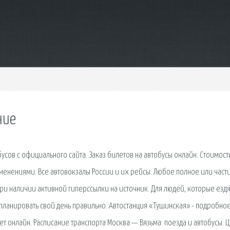
ние
усов с официального сайта. Заказ билетов на автобусы онлайн. Стоимост
менениями. Все автовокзалы России и их рейсы. Любое полное или част
и наличии активной гиперссылки на источник. Для людей, которые ездя
спланировать свой день правильно. Автостанция «Тушинская» - подробно
ет онлайн. Расписание транспорта Москва — Вязьма: поезда и автобусы. 