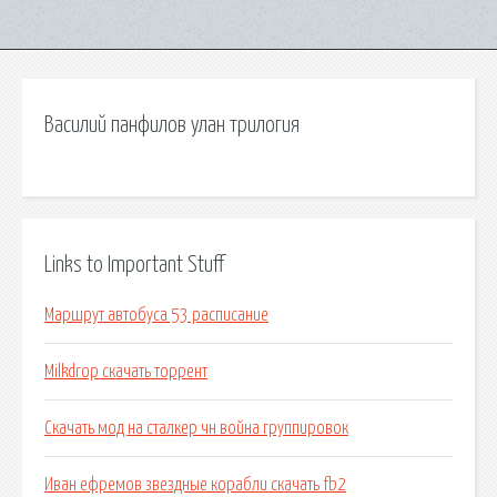
Василий панфилов улан трилогия
Links to Important Stuff
Маршрут автобуса 53 расписание
Milkdrop скачать торрент
Скачать мод на сталкер чн война группировок
Иван ефремов звездные корабли скачать fb2