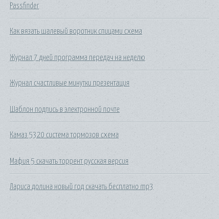
Passfinder
Как вязать шалевый воротник спицами схема
Журнал 7 дней программа передач на неделю
Журнал счастливые минутки презентация
Шаблон подпись в электронной почте
Камаз 5320 система тормозов схема
Мафия 5 скачать торрент русская версия
Лариса долина новый год скачать бесплатно mp3