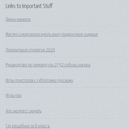
Links to Important Stuff
Данни маккели
Мастер и маргарита купить книгу подарочное издание
Презентация стратегия 2020
Руководство по ремонту газ 2752 соболь скачать
Игры престолов с субтитрами русскими
Игры пао
Али экспресс скачать
Гдз решебник за 6 классъ