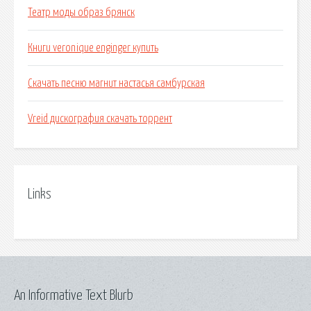
Театр моды образ брянск
Книги veronique enginger купить
Скачать песню магнит настасья самбурская
Vreid дискография скачать торрент
Links
An Informative Text Blurb