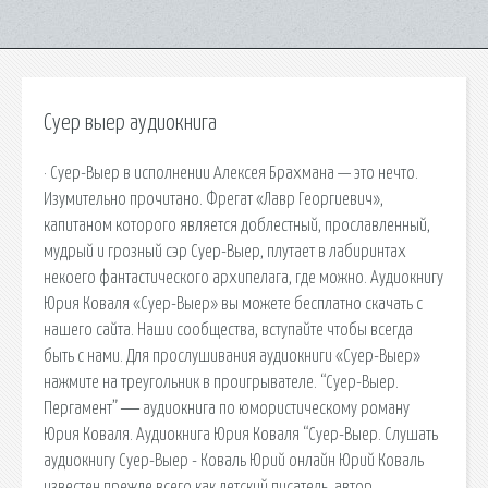
Суер выер аудиокнига
· Суер-Выер в исполнении Алексея Брахмана — это нечто.
Изумительно прочитано. Фрегат «Лавр Георгиевич»,
капитаном которого является доблестный, прославленный,
мудрый и грозный сэр Суер-Выер, плутает в лабиринтах
некоего фантастического архипелага, где можно. Аудиокнигу
Юрия Коваля «Суер-Выер» вы можете бесплатно скачать с
нашего сайта. Наши сообщества, вступайте чтобы всегда
быть с нами. Для прослушивания аудиокниги «Суер-Выер»
нажмите на треугольник в проигрывателе. “Суер-Выер.
Пергамент” ― аудиокнига по юмористическому роману
Юрия Коваля. Аудиокнига Юрия Коваля “Суер-Выер. Слушать
аудиокнигу Суер-Выер - Коваль Юрий онлайн Юрий Коваль
известен прежде всего как детский писатель, автор