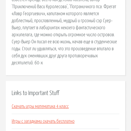
'Приключений Васи Куролесова', 'Пограничного пса. Фрегат
«Лавр Георгиевич», капитаном которого является
доблестный, прославленный, мудрый и грозный сэр Суер-
Выер, плутает в лабиринтах некоего фантастического
архипелага, где можно открыть огромное число островов.
Суер-Выер Он писал ее всю жизнь, начав еще в студенческие
годы. Стоит ли удивляться, что это произведение впитало в
себя дух сменявших друг друга противоречивых
десятилетий: 60-х
Links to Important Stuff
Скачать игры математика 4 класс
Игры с загадками скачать бесплатно