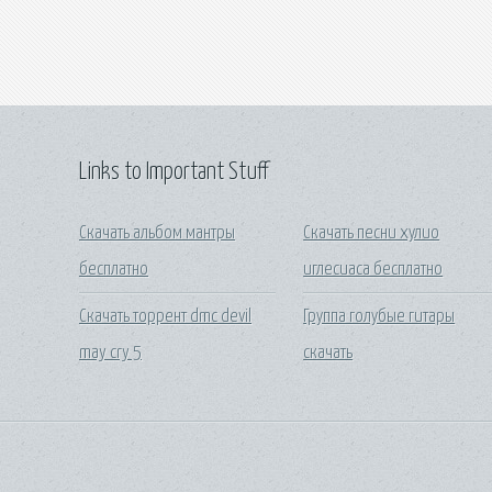
Links to Important Stuff
Скачать альбом мантры
Скачать песни хулио
бесплатно
иглесиаса бесплатно
Скачать торрент dmc devil
Группа голубые гитары
may cry 5
скачать