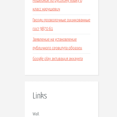
Решебник по русскому языку 6
класс нарушевич
Гвозди проволочные оцинкованные
гост 9870 61
Заявление на установление
публичного сервитута образец
Google play активация аккаунта
Links
Wall.