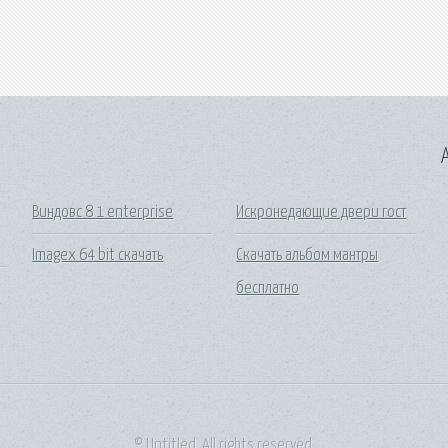
A
Виндовс 8 1 enterprise
Искронедающие двери гост
Imagex 64 bit скачать
Скачать альбом мантры
бесплатно
© Untitled. All rights reserved.