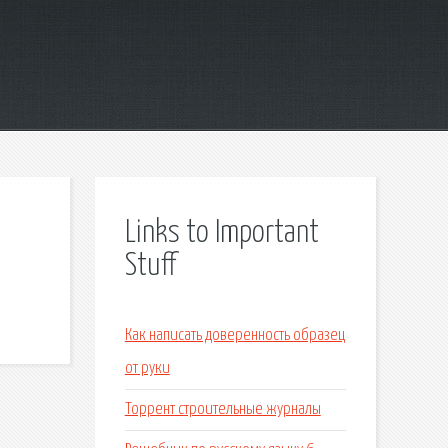
Links to Important
Stuff
Как написать доверенность образец
от руки
Торрент строительные журналы