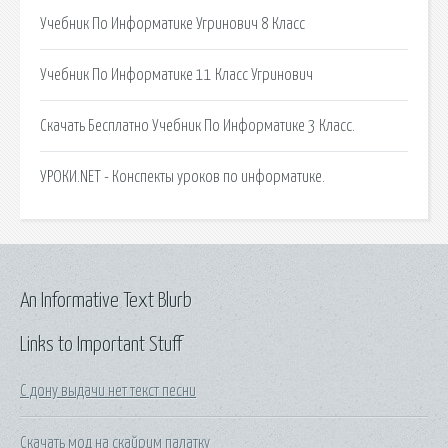
Учебник По Информатике Угринович 8 Класс
Учебник По Информатике 11 Класс Угринович
Скачать Бесплатно Учебник По Информатике 3 Класс.
УРОКИ.NET - Конспекты уроков по информатике.
An Informative Text Blurb
Links to Important Stuff
С дону выдачи нет текст песни
Скачать мод на скайрим палатку