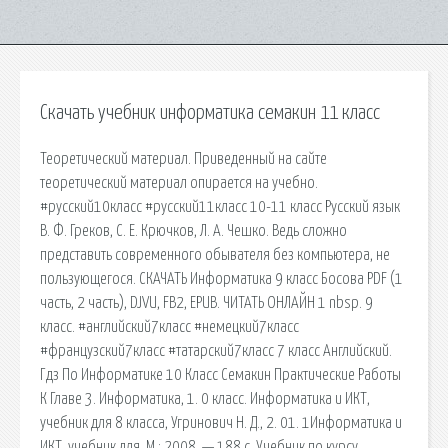
Скачать учебник информатика семакин 11 класс
Теоретический материал. Приведенный на сайте
теоретический материал опирается на учебно.
#русский10класс #русский11класс 10-11 класс Русский язык
В. Ф. Греков, С. Е. Крючков, Л. А. Чешко. Ведь сложно
представить современного обывателя без компьютера, не
пользующегося. СКАЧАТЬ Информатика 9 класс Босова PDF (1
часть, 2 часть), DJVU, FB2, EPUB. ЧИТАТЬ ОНЛАЙН 1 nbsp. 9
класс. #английский7класс #немецкий7класс
#французский7класс #татарский7класс 7 класс Английский.
Гдз По Информатике 10 Класс Семакин Практические Работы
К Главе 3. Информатика, 1. 0 класс. Информатика и ИКТ,
учебник для 8 класса, Угринович Н. Д., 2. 01. 1Информатика и
ИКТ, учебник для. М.: 2008. — 188 с. Учебник по курсу