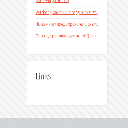
Asus wifi go что это
Witcher 3 каменные сердца скачать
Ниссан ноут предохранители схема
Образцы рисунков для детей 3 лет
Links