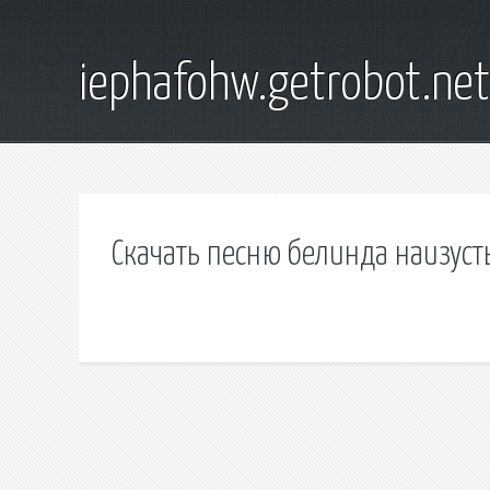
iephafohw.getrobot.net
Скачать песню белинда наизуст