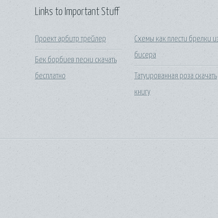
Links to Important Stuff
Проект арбитр трейлер
Схемы как плести брелки и
бисера
Бек борбиев песни скачать
бесплатно
Татуированная роза скачать
книгу