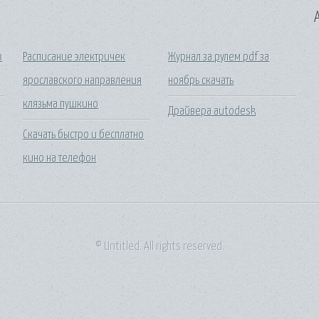
A
з
Расписание электричек
Журнал за рулем pdf за
ярославского направления
ноябрь скачать
клязьма пушкино
Драйвера autodesk
Скачать быстро и бесплатно
кино на телефон
© Untitled. All rights reserved.