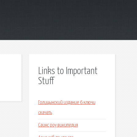
Links to Important
Stuff
Голицынский издание 6 ключи
скачать
Саинс роу википедия