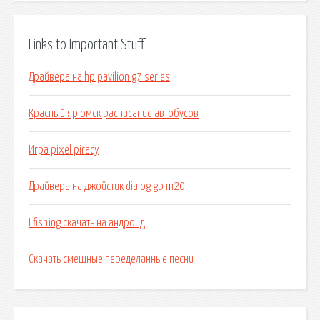
Links to Important Stuff
Драйвера на hp pavilion g7 series
Красный яр омск расписание автобусов
Игра pixel piracy
Драйвера на джойстик dialog gp m20
I fishing скачать на андроид
Скачать смешные переделанные песни