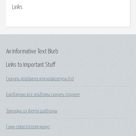
Links
An Informative Text Blurb
Links to Important Stuff
Скачать драйвера для клавиатуры hid
Барбарики все альбомы скачать торрент
Закладки из фетра шаблоны
Гимн севастополя минус