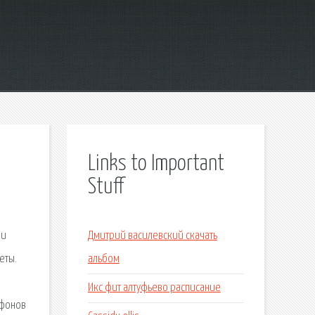
Links to Important
Stuff
 и
Дмитрий василевский скачать
еты.
альбом
Икс фит алтуфьево расписание
ефонов