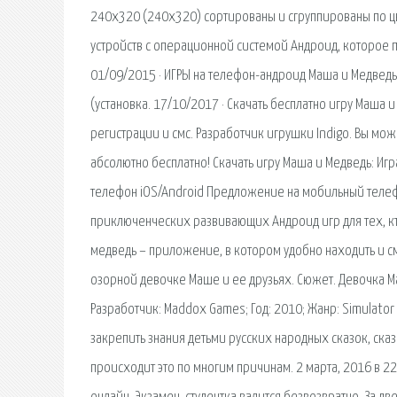
240х320 (240x320) сортированы и сгруппированы по ц
устройств с операционной системой Андроид, которое 
01/09/2015 · ИГРЫ на телефон-андроид Маша и Медведь
(установка. 17/10/2017 · Скачать бесплатно игру Маша 
регистрации и смс. Разработчик игрушки Indigo. Вы мож
абсолютно бесплатно! Скачать игру Маша и Медведь: Иг
телефон iOS/Android Предложение на мобильный телефо
приключенческих развивающих Андроид игр для тех, кт
медведь – приложение, в котором удобно находить и 
озорной девочке Маше и ее друзьях. Сюжет. Девочка М
Разработчик: Maddox Games; Год: 2010; Жанр: Simulator 
закрепить знания детьми русских народных сказок, ска
происходит это по многим причинам. 2 марта, 2016 в 22