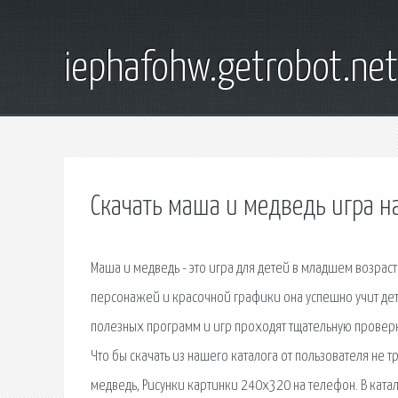
iephafohw.getrobot.net
Скачать маша и медведь игра н
Маша и медведь - это игра для детей в младшем возра
персонажей и красочной графики она успешно учит дете
полезных программ и игр проходят тщательную проверк
Что бы скачать из нашего каталога от пользователя не 
медведь, Рисунки картинки 240х320 на телефон. В ката