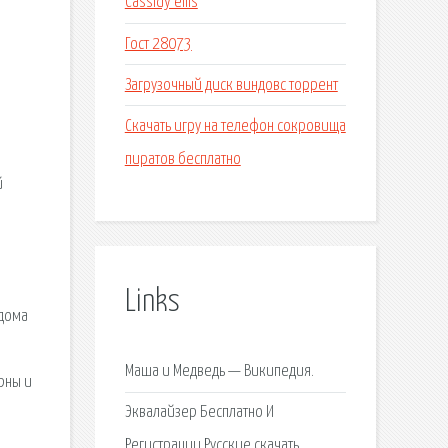
Cassidy ellis
Гост 28073
Загрузочный диск виндовс торрент
Скачать игру на телефон сокровища
пиратов бесплатно
й
Links
 дома
Маша и Медведь — Википедия.
рны и
Эквалайзер Бесплатно И
Регистрации Русские скачать.