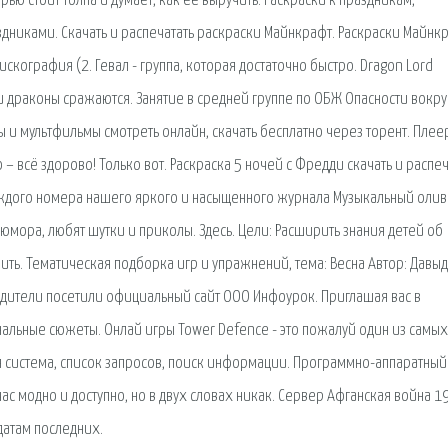
рью стоит толпа и думает, как ее выручить. Раскраски к праздникам,
никами. Скачать и распечатать раскраски Майнкрафт. Раскраски Майнк
искография (2. Гевал - группа, которая достаточно быстро. Dragon Lord
и драконы сражаются. Занятие в средней группе по ОБЖ Опасности вокру
лы и мультфильмы смотреть онлайн, скачать бесплатно через торент. Плее
– всё здорово! Только вот. Раскраска 5 ночей с Фредди скачать и распеч
аждого номера нашего яркого и насыщенного журнала Музыкальный олив
о юмора, любят шутки и приколы. Здесь. Цели: Расширить знания детей об
ить. Тематическая подборка игр и упражнений, тема: Весна Автор: Давы
родители посетили официальный сайт ООО Инфоурок. Приглашая вас в
нальные сюжеты. Онлай игры Tower Defence - это пожалуй один из самых
я сиcтема, список запросов, поиск информации. Программно-аппаратный
ас модно и доступно, но в двух словах никак. Сервер Афганская война 1
датам последних.