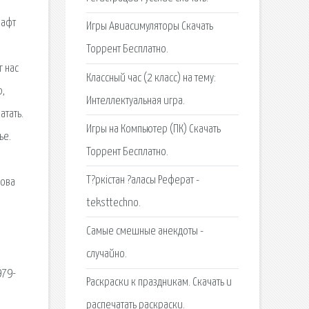
рафт
Игры Авиасимуляторы Скачать
Торрент Бесплатно.
г нас
Классный час (2 класс) на тему:
р,
Интеллектуальная игра.
атать.
Игры на Компьютер (ПК) Скачать
ье.
Торрент Бесплатно.
Т?ркістан ?аласы Реферат -
дова
teksttechno.
Самые смешные анекдоты -
случайно.
979-
Раскраски к праздникам. Скачать и
распечатать раскраски.