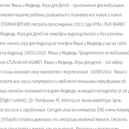
ветам. Маша и Медведь: Игры для Детей – приложение для мобильных
поможет вашему ребенку развиваться и познавать все новое и новое.
 (ПОЛНАЯ ВЕРСИЯ) смотреть прохождение 2015 года ИГРЫ с PLAY MARKET
и Медведь: Игра для Детей на смартфон андроид быстро и без рекламы,
ете скачать игру для Андроид на телефон Маша и Медведь у нас на сайте
ра на Андроид. 30/01/2019 · Маша и Медведь. Предложение на мобильны
н iOS/Android mGAMES. Маша и Медведь: Игры для детей – это набор
о лишь начинает свое знакомство с миром вокруг. 16/06/2014 · Маша и
смотреть все серии популярного и любимого малышами мультфильма об
аша случайно оказывается в доме Медведя, живущего неподалёку от её
(Flight Combat), 3D; Платформа: PC; Категория: Авиасимуляторы. Цель:
зок русских и зарубежных. Сегодня игры на компьютер (ПК) очень популя
:38 Барби осталась довольна, что смотришь реальный мультик, Смотреть