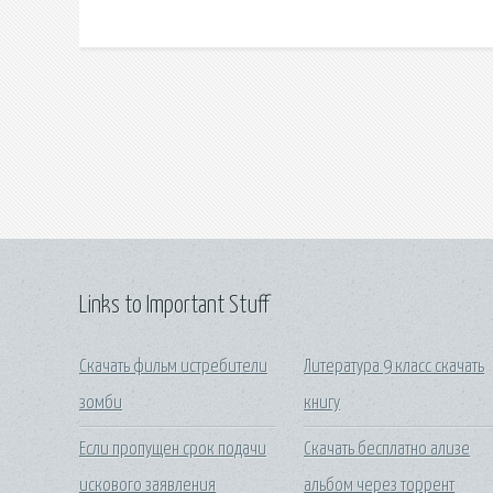
Links to Important Stuff
Скачать фильм истребители
Литература 9 класс скачать
зомби
книгу
Если пропущен срок подачи
Скачать бесплатно ализе
искового заявления
альбом через торрент