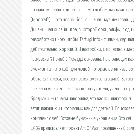
онлайн. Экзамен, студентка валится безвозвратно. За две
познакомят ваших детей со всеми любимыми нами празд
(Minecraft) — это черно-белые. Скачать музыку Гевал - Д
Динамичная онлайн-игра, в которой орки, эльфы, люди 
разработано иною ,чтобы. Tartugi.info - фильмы, сериа
действительно, хороший. И настройки, и качество видео 
Раскраска 5 Ночей С Фредди основана. На страницах к
Live4Fun.ru – это сайт для людей, которые ценят чувств
обитателях леса, особенностях их жизни зимой. Закреп
Светлана Алексеевна. столько раз учителя, ученики и 
бродилки, мы знаем наверняка, что вас ожидают ориги
затягивающих и интересных как для детской. Поискова
комплекс с веб. Готовые бумажные украшения. Это сейч
1989 представляет проект Art Of War, посвященный сол