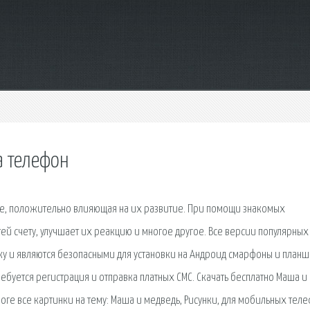
а телефон
сте, положительно влияющая на их развитие. При помощи знакомых
й счету, улучшает их реакцию и многое другое. Все версии популярных
у и являются безопасными для установки на Андроид смарфоны и планш
требуется регистрация и отправка платных СМС. Скачать бесплатно Маша и
логе все картинки на тему: Маша и медведь, Рисунки, для мобильных тел