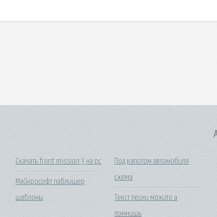
A
Скачать front mission 3 на pc
Под капотом автомобиля
схема
Майкрософт паблишер
шаблоны
Текст песни мохито а
помнишь