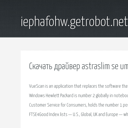
iephafohw.getrobot.net
Скачать драйвер astraslim se u
VueScan is an application that replaces the software th
Windows Hewlett Packard is number 2 globally in notebo
Customer Service for Consumers, holds the number 1 positi
FTSE4Good Index lists — U.S., Global, UK and Europe — w