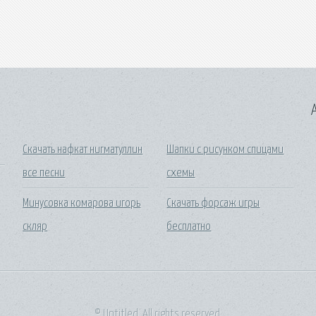
A
Скачать нафкат нигматуллин
Шапки с рисунком спицами
все песни
схемы
Минусовка комарова игорь
Скачать форсаж игры
скляр
бесплатно
© Untitled. All rights reserved.