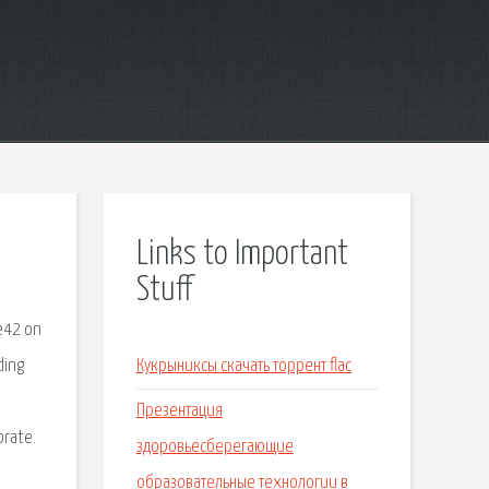
Links to Important
Stuff
 e42 on
ding
Кукрыниксы скачать торрент flac
Презентация
orate.
здоровьесберегающие
образовательные технологии в