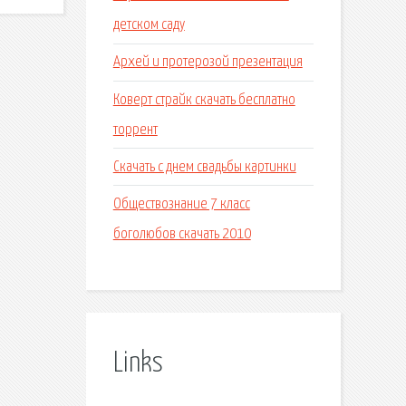
детском саду
Архей и протерозой презентация
Коверт страйк скачать бесплатно
торрент
Скачать с днем свадьбы картинки
Обществознание 7 класс
боголюбов скачать 2010
Links