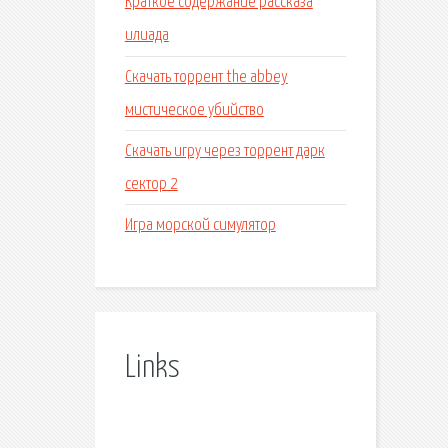
Краткое содержание рассказа
илиада
Скачать торрент the abbey
мистическое убийство
Скачать игру через торрент дарк
сектор 2
Игра морской симулятор
Links