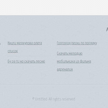
A
ь
Книги меркулова олега
Горгород песни по порядку
список
Скачать мелодию
Бу ра ти но скачать песню
мобильника из фильма
адреналин
© Untitled. All rights reserved.