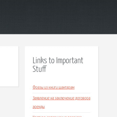
Links to Important
Stuff
Фразы из книги шантарам
Заявление на заключение договора
аренды