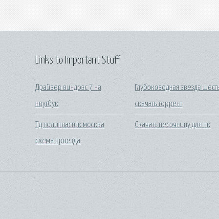
Links to Important Stuff
Драйвер виндовс 7 на
Глубоководная звезда шест
ноутбук
скачать торрент
Тд полипластик москва
Скачать песочницу для пк
схема проезда