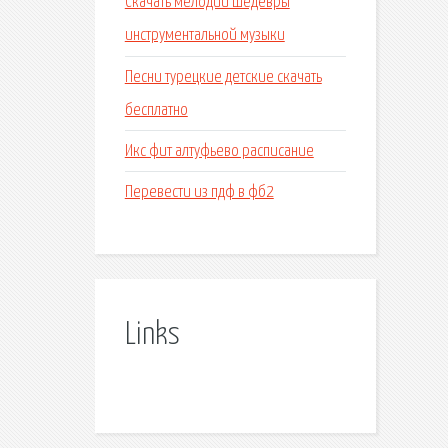
Скачать мелодии шедевры
инструментальной музыки
Песни турецкие детские скачать
бесплатно
Икс фит алтуфьево расписание
Перевести из пдф в фб2
Links