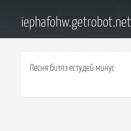
iephafohw.getrobot.net
Песня битлз естудей минус