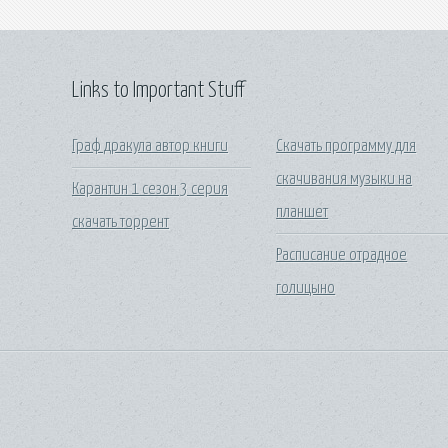
Links to Important Stuff
Граф дракула автор книги
Скачать программу для
скачивания музыки на
Карантин 1 сезон 3 серия
планшет
скачать торрент
Расписание отрадное
голицыно