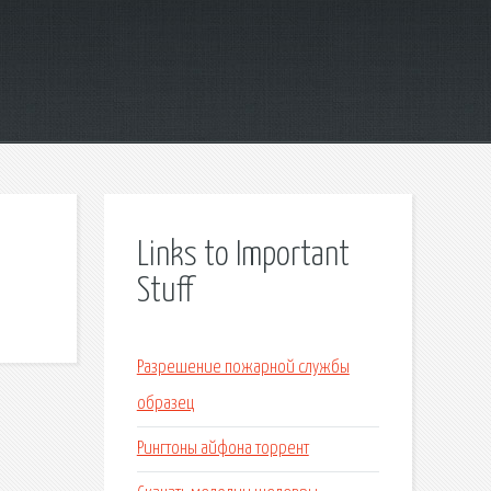
Links to Important
Stuff
Разрешение пожарной службы
образец
Рингтоны айфона торрент