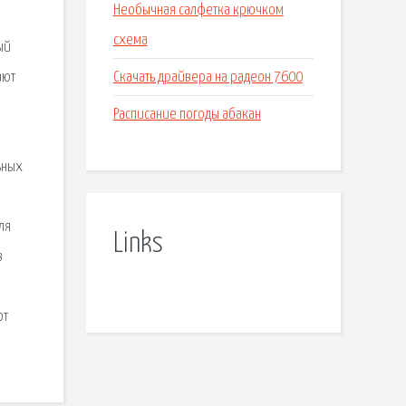
Необычная салфетка крючком
схема
ый
Скачать драйвера на радеон 7600
ают
Расписание погоды абакан
ьных
ля
Links
в
от