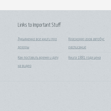
Links to Important Stuff
Лукьяненко все книги про
Краснодар азов автобус
дозоры
расписание
Как поставить время и дату
Книга 1881 года цена
на видео