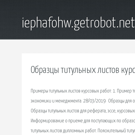
iephafohw.getrobot.net
Образцы титульных листов кур
Примеры титульных листов курсовых работ: 1. Пример т
экономики и менеджмента. 28/03/2019 · Образцы для 
Образцы титульных листов для реферата, эссе, курсовы
Информирование о приеме для поступающих по образов
титульных листов дипломных работ. Пояснительный титу