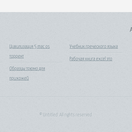
A
Цивилизация 5 mac os
Учебник греческого языка
торрент
Рабочая книга excel это
Образцы трюмо для
прихожей
© Untitled. All rights reserved.