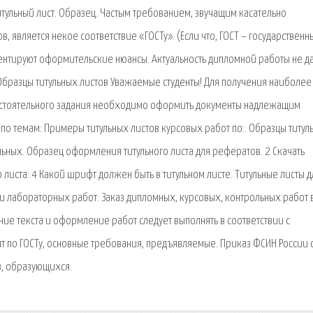
тульный лист. Образец. Частым требованием, звучащим касательно
в, является некое соответствие «ГОСТу». (Если что, ГОСТ – государственн
ментируют оформительские нюансы. Актуальность дипломной работы не д
Образцы титульных листов Уважаемые студенты! Для получения наиболее
мостоятельного задания необходимо оформить документы надлежащим
по темам: Примеры титульных листов курсовых работ по:. Образцы титул
ьных. Образец оформления титульного листа для рефератов. 2 Скачать
о листа: 4 Какой шрифт должен быть в титульном листе. Титульные листы д
и лабораторных работ. Заказ дипломных, курсовых, контрольных работ 
ие текста и оформление работ следует выполнять в соответствии с
нт по ГОСТу, основные требования, предъявляемые. Приказ ФСИН России 
в, образующихся.