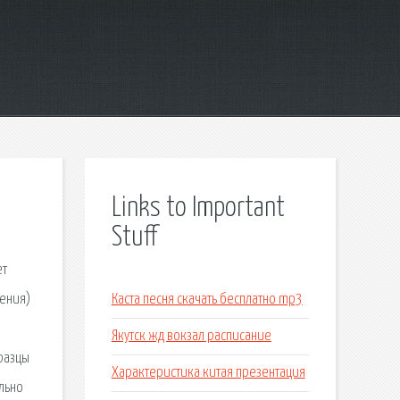
Links to Important
Stuff
ет
ения)
Каста песня скачать бесплатно mp3
Якутск жд вокзал расписание
разцы
Характеристика китая презентация
льно