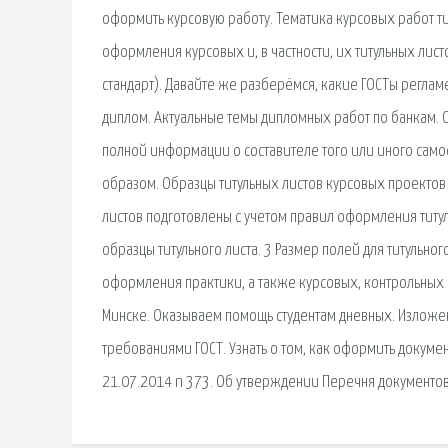
оформить курсовую работу. Тематика курсовых работ ти
оформления курсовых и, в частности, их титульных листо
стандарт). Давайте же разберёмся, какие ГОСТы регла
диплом. Актуальные темы дипломных работ по банкам. 
полной информации о составителе того или иного са
образом. Образцы титульных листов курсовых проектов 
листов подготовлены с учетом правил оформления титул
образцы титульного листа. 3 Размер полей для титульног
оформления практики, а также курсовых, контрольных 
Минске. Оказываем помощь студентам дневных. Изложен
требованиями ГОСТ. Узнать о том, как оформить докуме
21.07.2014 n 373. Об утверждении Перечня документо