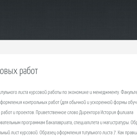
совых работ
итульного листа курсовой работы по экономике и менеджменту. Факульт
оформления контрольных работ (для обычной и ускоренной формы обуч
х работ и проектов. Приветственное слово Директора История филиала
ательным программам бакалавриата, специалитета и магистратуры. Об
льный лист курсовой. Образец оформления титульного листа 7. Как прави