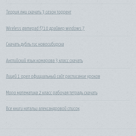
Теория лжи скачать 3 сезон торрент
Wireless gamepad f710 драйвер windows 7
Скачать дубль гис новосибирска
Английский язык комарова 3 класс скачать
Лицей 1 орел официальный сайт расписание уроков
Моро математика 2 класс рабочая тетрадь скачать
Все книги натальи александровой список