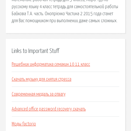
русскому языку 4 класс тетрадь для самостоятельной работы
Байкова Т.А. часть. Онопрієнко Частина 2 2015 года станет
для Вас помощником при выполнении даже самых сложных.
Links to Important Stuff
Решебник информатика семакин 10 11 класс
Скачать музыку для снятия стресса
Современная медаль за отвагу
Advanced office password recovery скачать
Моды factorio