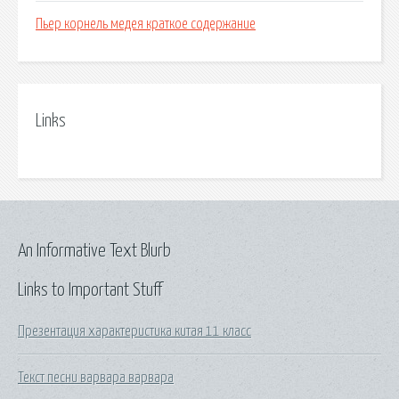
Пьер корнель медея краткое содержание
Links
An Informative Text Blurb
Links to Important Stuff
Презентация характеристика китая 11 класс
Текст песни варвара варвара