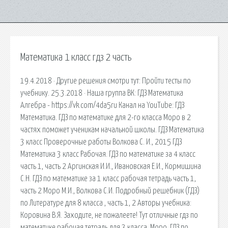
Математика 1 класс гдз 2 часть
19.4.2018 · Другие решения смотри тут: Пройти тесты по
учебнику. 25.3.2018 · Наша группа ВК: ГДЗ Математика
Алгебра - https://vk.com/4da5ru Канал на YouTube: ГДЗ
Математика. ГДЗ по математике для 2-го класса Моро в 2
частях поможет ученикам начальной школы. ГДЗ Математика
3 класс Проверочные работы Волкова С. И., 2015 ГДЗ
Математика 3 класс Рабочая. ГДЗ по математике за 4 класс
часть 1, часть 2 Аргинская И.И., Ивановская Е.И., Кормишина
С.Н. ГДЗ по математике за 1 класс рабочая тетрадь часть 1,
часть 2 Моро М.И., Волкова С.И. Подробный решебник (ГДЗ)
по Литературе для 8 класса , часть 1, 2 Авторы учебника:
Коровина В.Я. Заходите, не пожалеете! Тут отличные гдз по
математике рабочая тетрадь для 3 класса, Моро. ГДЗ по