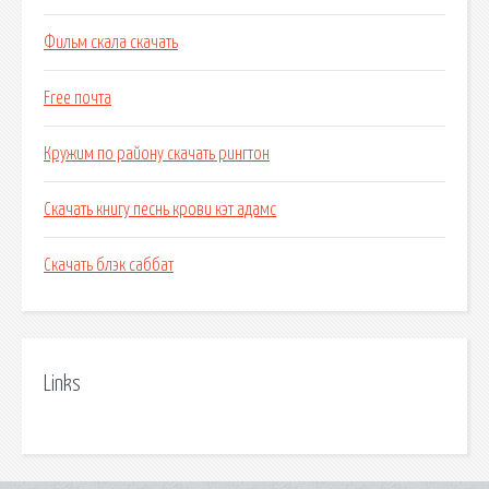
Фильм скала скачать
Free почта
Кружим по району скачать рингтон
Скачать книгу песнь крови кэт адамс
Скачать блэк саббат
Links