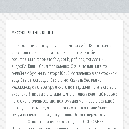
Массаж читать книги
Электронные книги купить или читать онлайн. Купить новые
электронные книги, читать онлайн или скачать без
регистрации в формате fb2, epub, pdf, doc, txt для ПК и
андройд. Книги Юрия Москаленко. Скачайте или читайте
онлайн любую книгу автора Юрий Москаленко в электронном
виде без регистрации, бесплатно. Скачать бесплатно
медицинскую литературу и книги по медицине, читать статьи и
учебники. Я привыкла слышать, что антицеллюлитный массаж
- это очень-очень больно, поэтому для меня было большой
неожиданностью то, что на процедуре эрслик мне было
безумно щекотно. Продам учебник 'Основи перукарської
справи' ('Основы парикмахерского дела'). ОПИСАНИЕ.
Дистанционные методы, технические средства и алгоритмы в