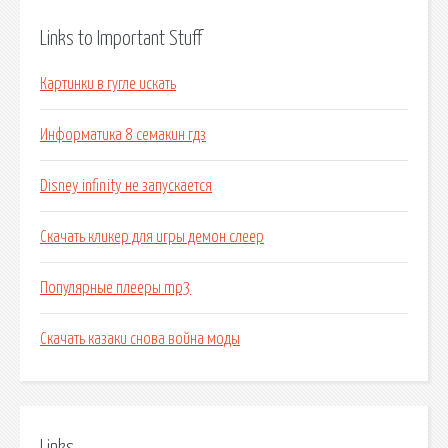
Links to Important Stuff
Картинки в гугле искать
Информатика 8 семакин гдз
Disney infinity не запускается
Скачать кликер для игры демон слеер
Популярные плееры mp3
Скачать казаки снова война моды