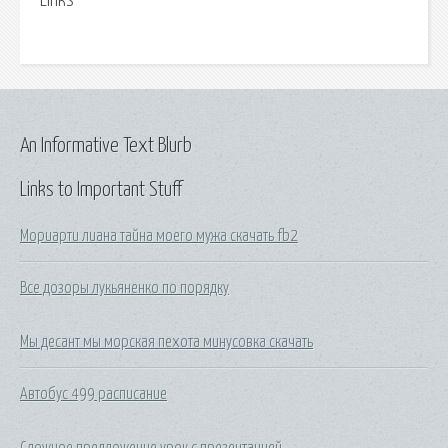
Links
An Informative Text Blurb
Links to Important Stuff
Мориарти лиана тайна моего мужа скачать fb2
Все дозоры лукьяненко по порядку
Мы десант мы морская пехота минусовка скачать
Автобус 499 расписание
Сложное предложение урок с презентацией