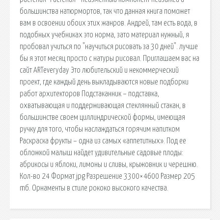
большинства натюрмортов, так что данная книга поможет
вам в освоении обоих этих жанров. Андрей, там есть вода, в
подобных учебниках это норма, зато материал нужный, я
пробовал учиться по "научиться рисовать за 30 дней". лучше
бы я этот месяц просто с натуры рисовал. Приглашаем вас на
сайт ARTeveryday Это любительский и некоммерческий
проект, где каждый день выкладываются новые подборки
работ архитекторов Подстаканник − подставка,
охватывающая и поддерживающая стеклянный стакан, в
большинстве своем циллиндрической формы, имеющая
ручку для того, чтобы наслаждаться горячим напитком
Раскраска фрукты – одна из самых «аппетитных». Под ее
обложкой малыш найдет удивительные садовые плоды:
абрикосы и яблоки, лимоны и сливы, крыжовник и черешню.
Кол-во 24 Формат jpg Разрешение 3300×4600 Размер 205
mб. Орнаменты в стиле рококо высокого качества.