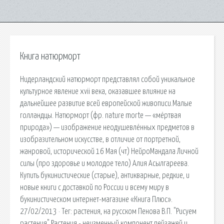
Книга натюрморт
Нидерландский натюрморт представлял собой уникальное
культурное явление xvii века, оказавшее влияние на
дальнейшее развитие всей европейской живописи.Малые
голландцы. Натюрморт (фр. nature morte — «мёртвая
природа») — изображение неодушевлённых предметов в
изобразительном искусстве, в отличие от портретной,
жанровой, исторической 16 Мая (чт) НейроМандала Личной
силы (про здоровье и молодое тело) Алия Асылгареева.
Купить букинистические (старые), антикварные, редкие, и
новые книги с доставкой по России и всему миру в
букинистическом интернет-магазине «Книга Плюс».
27/02/2013 · Тег: растения, на русском Пенова В.П. "Рисуем
растения" Растения - неизменный компонент пейзажей и