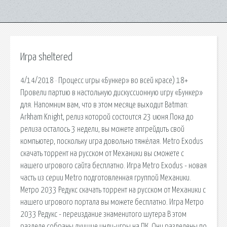
Игра sheltered
4/14/2018 · Процесс игры «Бункер» во всей красе) 18+
Провели партию в настольную дискуссионную игру «Бункер»
для. Напомним вам, что в этом месяце выходит Batman:
Arkham Knight, релиз которой состоится 23 июня.Пока до
релиза осталось 3 недели, вы можете апгрейдить свой
компьютер, поскольку игра довольно тяжёлая. Metro Exodus
скачать торрент на русском от Механики вы сможете с
нашего игрового сайта бесплатно. Игра Metro Exodus - новая
часть из серии Metro подготовленная группой Механики.
Метро 2033 Редукс скачать торрент на русском от Механики с
нашего игрового портала вы можете бесплатно. Игра Метро
2033 Редукс - переиздание знаменитого шутера В этом
разделе собраны лучшие инди-игры на ПК. Они разделены по