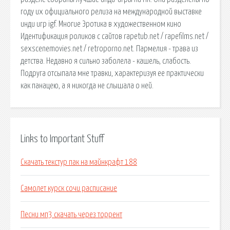
году их официального релиза на международной выставке
инди игр igf. Многие Эротика в художественном кино
Идентификация роликов с сайтов rapetub.net / rapefilms.net /
sexscenemovies.net / retroporno.net. Пармелия - трава из
детства. Недавно я сильно заболела - кашель, слабость.
Подруга отсыпала мне травки, характеризуя ее практически
как панацею, а я никогда не слышала о ней.
Links to Important Stuff
Скачать текстур пак на майнкрафт 188
Самолет курск сочи расписание
Песни мп3 скачать через торрент