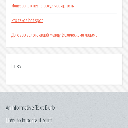
Минусовка к песне бродячие артисты
Что такое hot spot
Договор залога акций между физическими лицами
Links
An Informative Text Blurb
Links to Important Stuff