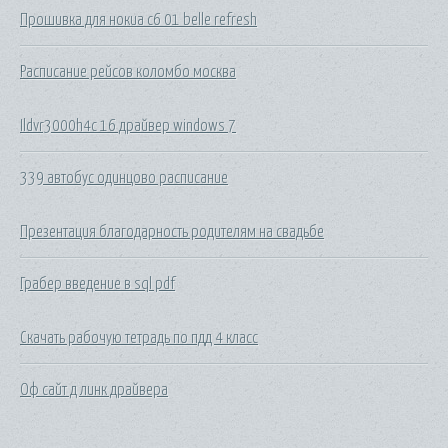
Прошивка для нокиа с6 01 belle refresh
Расписание рейсов коломбо москва
Ildvr3000h4c 16 драйвер windows 7
339 автобус одинцово расписание
Презентация благодарность родителям на свадьбе
Грабер введение в sql pdf
Скачать рабочую тетрадь по пдд 4 класс
Оф сайт д линк драйвера