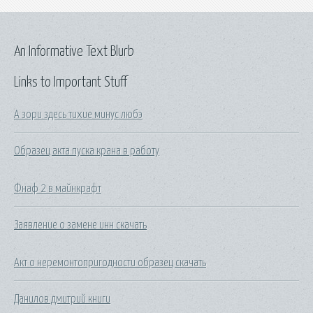
An Informative Text Blurb
Links to Important Stuff
А зори здесь тихие минус любэ
Образец акта пуска крана в работу
Фнаф 2 в майнкрафт
Заявление о замене инн скачать
Акт о неремонтопригодности образец скачать
Данилов дмитрий книги