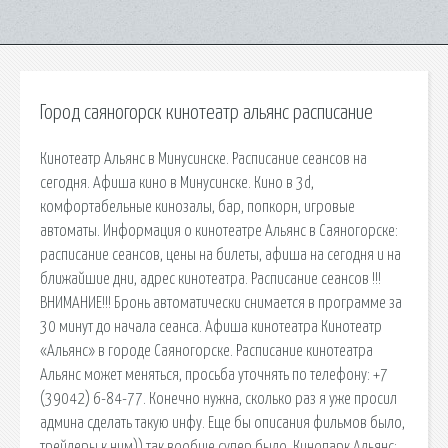
Город саяногорск кинотеатр альянс расписание
Кинотеатр Альянс в Минусинске. Расписание сеансов на
сегодня. Афиша кино в Минусинске. Кино в 3d,
комфортабельные кинозалы, бар, попкорн, игровые
автоматы. Информация о кинотеатре Альянс в Саяногорске:
расписание сеансов, цены на билеты, афиша на сегодня и на
ближайшие дни, адрес кинотеатра. Расписание сеансов !!!
ВНИМАНИЕ!!! Бронь автоматически снимается в программе за
30 минут до начала сеанса. Афиша кинотеатра Кинотеатр
«Альянс» в городе Саяногорске. Расписание кинотеатра
Альянс может меняться, просьба уточнять по телефону: +7
(39042) 6-84-77. Конечно нужна, сколько раз я уже просил
админа сделать такую инфу. Еще бы описания фильмов было,
трейлеры к ним)) так вообще супер было. Кинопарк Альянс: