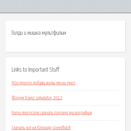
Голди и мишка мультфильм
Links to Important Stuff
H2o просто добавь воды песни текст
Форум trainz simulator 2012
Ennio morricone скачать торрент дискография
Скачать чит на блокаду speedhack