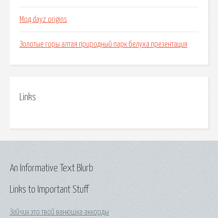
Мод dayz origins
Золотые горы алтая природный парк белуха презентация
Links
An Informative Text Blurb
Links to Important Stuff
Зайчик это твой ванюшка аккорды