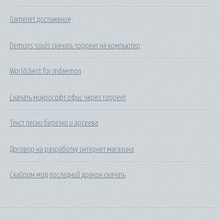
Gamenet достижения
Demons souls скачать торрент на компьютер
Worldclient for mdaemon
Скачать микрософт офис через торрент
Текст песни березки и арсеева
Договор на разработку интернет магазина
Скайрим мод последний дракон скачать