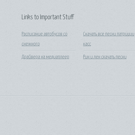
Links to Important Stuff
Расписание автобусов со
Скачать все песни патриции
снежного
касс
Драйвера на медиаплеер
Рин и лен скачать песни