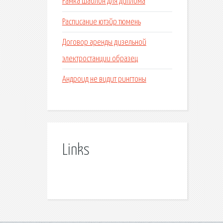
Рамка шаблон для диплома
Расписание ютэйр тюмень
Договор аренды дизельной
электростанции образец
Андроид не видит рингтоны
Links