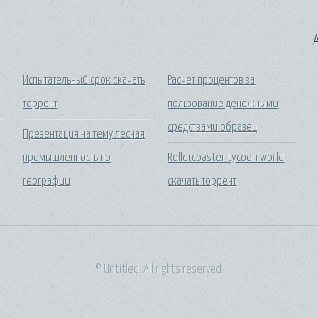
A
Испытательный срок скачать
Расчет процентов за
торрент
пользование денежными
средствами образец
Презентация на тему лесная
промышленность по
Rollercoaster tycoon world
географии
скачать торрент
© Untitled. All rights reserved.