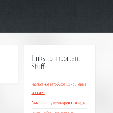
Links to Important
Stuff
Расписание автобусов из кричева в
могилев
Скачать книгу песнь крови кэт адамс