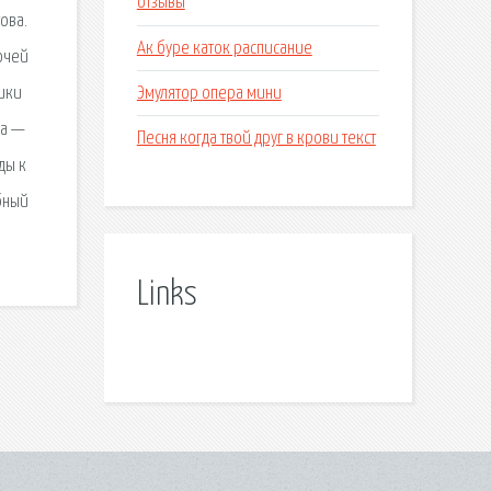
отзывы
ова.
Ак буре каток расписание
бочей
Эмулятор опера мини
ники
са —
Песня когда твой друг в крови текст
ды к
ебный
Links