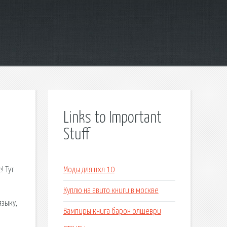
Links to Important
Stuff
! Тут
Моды для нхл 10
Куплю на авито книги в москве
языку,
Вампиры книга барон олшеври