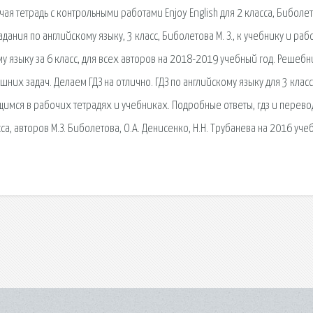
ая тетрадь с контрольными работами Enjoy English для 2 класса, Биболет
адания по английскому языку, 3 класс, Биболетова М. З., к учебнику и ра
 языку за 6 класс, для всех авторов на 2018-2019 учебный год. Решеб
шних задач. Делаем ГДЗ на отлично. ГДЗ по английскому языку для 3 клас
имся в рабочих тетрадях и учебниках. Подробные ответы, гдз и перево
са, авторов М.З. Биболетова, О.А. Денисенко, Н.Н. Трубанева на 2016 уч