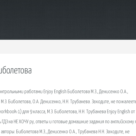
биболетова
контрольными работами Enjoy English Биболетова М.З., Денисенко О.А.,
 М.З. Биболетова, О.А. Денисенко, Н.Н. Трубанева. Заходите, не пожалеете
rkbook-1) для 9 класса, М.З. Биболетова, Н.Н. Трубанева Enjoy English от
ГДЗ на НЕ ХОЧУ ру, ответы и готовые домашние задания по английскому 
. авторы: Биболетова М.З., Денисенко О.А., Трубанева Н.Н. Заходите, не