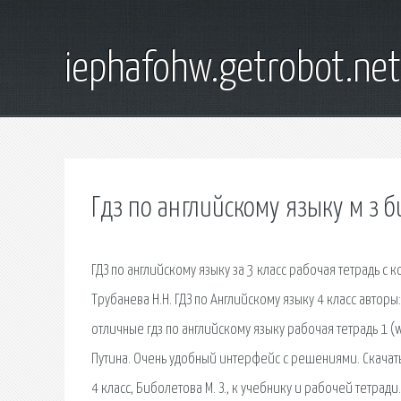
iephafohw.getrobot.net
Гдз по английскому языку м з 
ГДЗ по английскому языку за 3 класс рабочая тетрадь с 
Трубанева Н.Н. ГДЗ по Английскому языку 4 класс авторы:
отличные гдз по английскому языку рабочая тетрадь 1 (wo
Путина. Очень удобный интерфейс с решениями. Скачать 
4 класс, Биболетова М. З., к учебнику и рабочей тетради