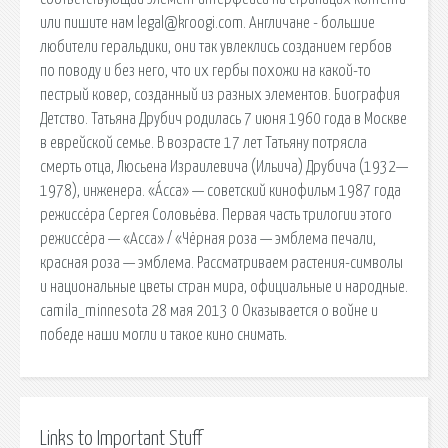
или пишите нам legal@kroogi.com. Англичане - большие
любители геральдики, они так увлеклись созданием гербов
по поводу и без него, что их гербы похожи на какой-то
пестрый ковер, созданный из разных элементов. Биография
Детство. Татьяна Друбич родилась 7 июня 1960 года в Москве
в еврейской семье. В возрасте 17 лет Татьяну потрясла
смерть отца, Люсьена Израилевича (Ильича) Друбича (1932—
1978), инженера. «А́сса» — советский кинофильм 1987 года
режиссёра Сергея Соловьёва. Первая часть трилогии этого
режиссёра — «Асса» / «Чёрная роза — эмблема печали,
красная роза — эмблема. Рассматриваем растения-символы
и национальные цветы стран мира, официальные и народные.
camila_minnesota 28 мая 2013 0 Оказывается о войне и
победе наши могли и такое кино снимать.
Links to Important Stuff