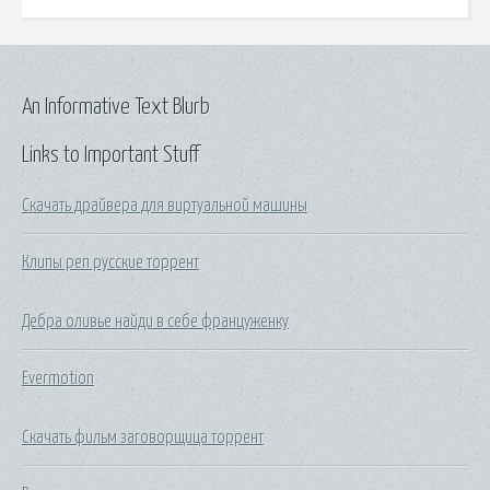
An Informative Text Blurb
Links to Important Stuff
Скачать драйвера для виртуальной машины
Клипы реп русские торрент
Дебра оливье найди в себе француженку
Evermotion
Скачать фильм заговорщица торрент