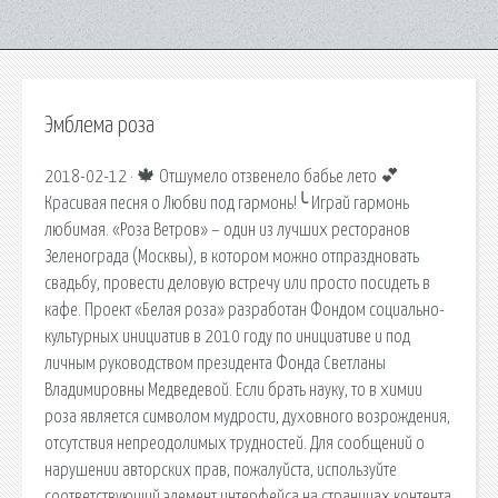
Эмблема роза
2018-02-12 · 🍁 Отшумело отзвенело бабье лето 💕
Красивая песня о Любви под гармонь!╰ Играй гармонь
любимая. «Роза Ветров» – один из лучших ресторанов
Зеленограда (Москвы), в котором можно отпраздновать
свадьбу, провести деловую встречу или просто посидеть в
кафе. Проект «Белая роза» разработан Фондом социально-
культурных инициатив в 2010 году по инициативе и под
личным руководством президента Фонда Светланы
Владимировны Медведевой. Если брать науку, то в химии
роза является символом мудрости, духовного возрождения,
отсутствия непреодолимых трудностей. Для сообщений о
нарушении авторских прав, пожалуйста, используйте
соответствующий элемент интерфейса на страницах контента