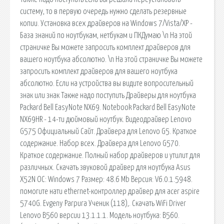
систему, то в первую очередь нужно сделать резервные
копии. Установка всех драйверов на Windows 7/Vista/XP -
База знаний по ноутбукам, нетбукам и ПКДумаю \n На этой
страничке Вы можете запросить комплект драйверов для
вашего ноутбука абсолютно. \n На этой страничке Вы можете
запросить комплект драйверов для вашего ноутбука
абсолютно. Если на устройства вы видите вопросительный
знак или знак Также надо поступить Драйверы для ноутбука
Packard Bell EasyNote NX69. Notebook Packard Bell EasyNote
NX69HR - 14-ти дюймовый ноутбук. Видеодрайвер Lenovo
G575 Официальный Сайт. Драйвера для Lenovo G5. Краткое
содержание. Набор всех. Драйвера для Lenovo G570.
Краткое содержание. Полный набор драйверов и утилит для
различных. Скачать звуковой драйвер для ноутбука Asus
X52N ОС: Windows 7 Размер: 48.6 Mb Версия: V6.0.1.5948.
помогите нати ethernet-контроллер драйвер для acer aspire
5740G. Evgeny Parpura Ученик (118),. Скачать WiFi Driver
Lenovo B560 версии 13.1.1.1. Модель ноутбука: B560.