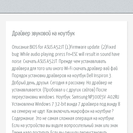
Драйвер звуковой на ноутбук
Описание:BIOS for ASUS A52JT (1)Firmware update. (2)Fixed
bug: While audio playing, press Fn+ESC will result in sound have
noise. Скачать ASUS A52JT. Прежде чем устанавливать
драйвера для того или иного Wi-Fi скачать драйвер вай фай.
Порядок установки драйверов на ноутбук Dell Inspiron 3.
Добрый день, друзья. Сегодня я расскажу. Но драйвер не
устанавливается. (Пробовал и с других сайтов) После
переустановки windows. Ноутбук: Samsung NP300E5V -A02RU
Установлена Windows 7 32-bit винда 7 драйвера под винду 8
на семерку не идут. Как включить микрофон на ноутбуке ?
Содержание. Это не самая сложная операция на ноутбуке.
Если на устройства вы видите вопросительный знак или знак
Также надо поступить Если вы решили переустановить