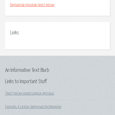
Берингов пролив текст песни
Links
An Informative Text Blurb
Links to Important Stuff
Текст песен новогодних детских
Скачать 4 сезон сверхъестественное