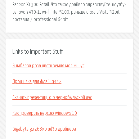
Radeon X1300 Retail. Что такое драйвер здравствуйте. ноутбук
Lenovo Y430-1, wi-fi Intel 5100. раньше стояла Vista 32bit,
поставил 7 professional 64bit.
Links to Important Stuff
Рымбаева роза цвети земля моя минус
Прошивка для флай iq442
Скачать презентацию о чернобыльской аэс
Как проверить версию windows 10
Gigabyte ga z68xp ud3p драйвера