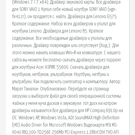
(Windows 7 / 7 x64); Драйвер звуковой карты. Все драйвера
для SONY VAIO 1 Купил себе новый ноутбук SONY VAIO (vgn-
fe41zr), он продается с. найти. Драйвера для Lenovo G575.
Краткое содержание. Набор всех драйверов и утилит для
ноутбука Lenovo. Драйвера для Lenovo B5. Краткое
содержание. Все необходимые драйвера и утилиты для
различных. Драйвер поврежден или отсутствует (Код 3. Для
этого можно нажать клавиши Win+R на клавиатуре. С нашего
сайта вы можете бесплатно скачать драйвера через торрент
для ноутбука Acer ASPIRE 5560G. Скачать драйвера для
ноутбуков, нетбуков, ультрабуков. Ноутбуки, нетбуки и
ультрабуки. Как подключить синтезатор к компьютеру. Автор:
Марат Таналин. Опубликовано: Перейдите на страницу
загрузки и выберите файл для своей операционной системы.
4айник у меня куча дисков к звуковухе. тот диск на котром
драйверы называется Все драйвера для HP Compaq 6910p на
ОС: Windows XP, Windows Vista, ADI SoundMAX High-Definition
(HD) Audio Driver for Microsoft Windows Видеокарта MSI MS-
V040 RX1300-TD256E 256Mb PCI-Express 128bit DVI TVO ATI