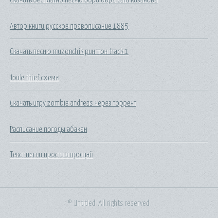
Автор книги русское правописание 1885
Скачать песню muzonchik рингтон track 1
Joule thief схема
Скачать игру zombie andreas через торрент
Расписание погоды абакан
Текст песни прости и прощай
© Untitled. All rights reserved.