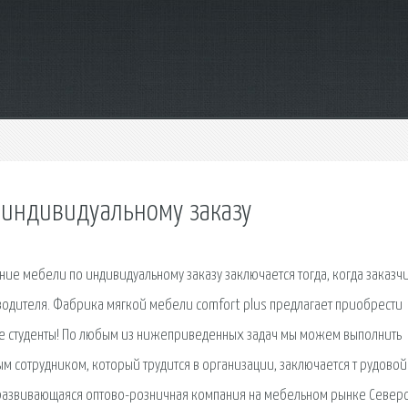
о индивидуальному заказу
ие мебели по индивидуальному заказу заключается тогда, когда заказч
водителя. Фабрика мягкой мебели comfort plus предлагает приобрести
ые студенты! По любым из нижеприведенных задач мы можем выполнить
м сотрудником, который трудится в организации, заключа­ется т рудовой
развивающаяся оптово-розничная компания на мебельном рынке Север