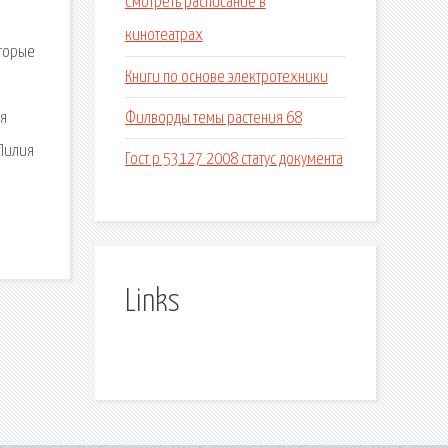
Смотреть расписание в
кинотеатрах
оторые
Книги по основе электротехники
Филворды темы растения 68
ря
 Лилия
Гост р 53127 2008 статус документа
Links