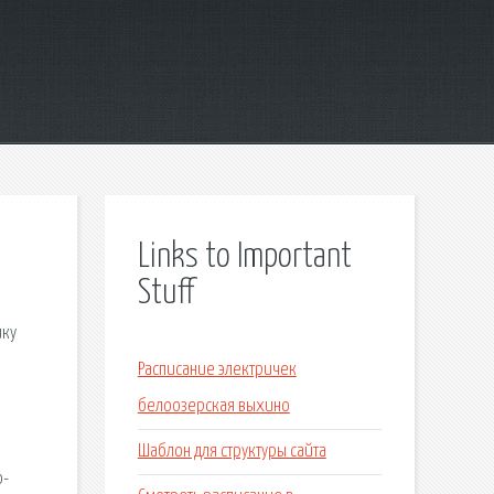
Links to Important
Stuff
ику
Расписание электричек
белоозерская выхино
Шаблон для структуры сайта
о-