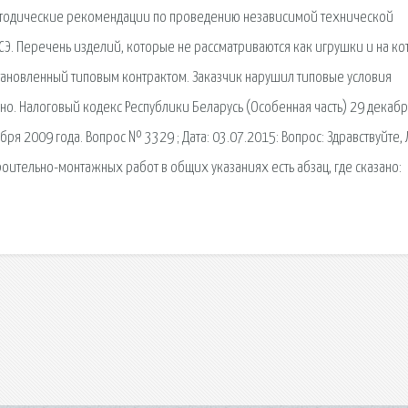
 Методические рекомендации по проведению независимой технической
СЭ. Перечень изделий, которые не рассматриваются как игрушки и на к
становленный типовым контрактом. Заказчик нарушил типовые условия
жно. Налоговый кодекс Республики Беларусь (Особенная часть) 29 декаб
бря 2009 года. Вопрос № 3329 ; Дата: 03.07.2015: Вопрос: Здравствуйте,
роительно-монтажных работ в общих указаниях есть абзац, где сказано: