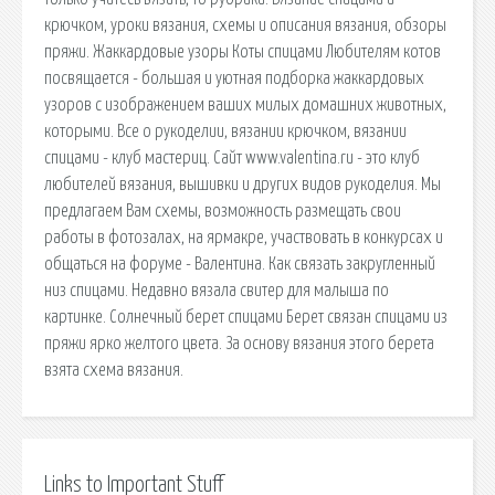
крючком, уроки вязания, схемы и описания вязания, обзоры
пряжи. Жаккардовые узоры Коты спицами Любителям котов
посвящается - большая и уютная подборка жаккардовых
узоров с изображением ваших милых домашних животных,
которыми. Все о рукоделии, вязании крючком, вязании
спицами - клуб мастериц. Cайт www.valentina.ru - это клуб
любителей вязания, вышивки и других видов рукоделия. Мы
предлагаем Вам схемы, возможность размещать свои
работы в фотозалах, на ярмакре, участвовать в конкурсах и
общаться на форуме - Валентина. Как связать закругленный
низ спицами. Недавно вязала свитер для малыша по
картинке. Солнечный берет спицами Берет связан спицами из
пряжи ярко желтого цвета. За основу вязания этого берета
взята схема вязания.
Links to Important Stuff