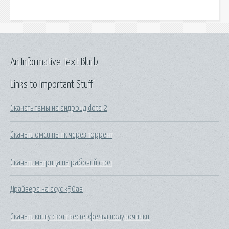
An Informative Text Blurb
Links to Important Stuff
Скачать темы на андроид dota 2
Скачать омси на пк через торрент
Скачать матрица на рабочий стол
Драйвера на асус к50ав
Скачать книгу скотт вестерфельд полуночники