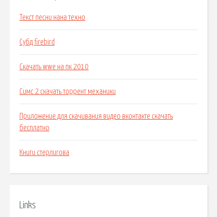
Текст песни нана техно
Субд firebird
Скачать wwe на пк 2010
Симс 2 скачать торрент механики
Приложение для скачивания видео вконтакте скачать
бесплатно
Книги стерлигова
Links