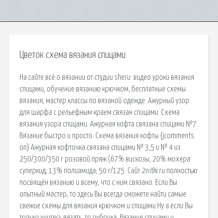
Цветок схема вязания спицами
На сайте всё о вязании от студии sheru: видео уроки вязания
спицами, обучение вязанию крючком, бесплатные схемы
вязания, мастер классы по вязаной одежде. Ажурный узор
для шарфа с рельефным краем связан спицами. Схема
вязания узора спицами. Ажурная кофта связана спицами №7.
Вязание быстро и просто. Схема вязания кофты {jcomments
on} Ажурная кофточка связана спицами № 3,5 и № 4 из
250/300/350 г розовой пряж (67% вискозы, 20% мохера
суперкид, 13% полиамида, 50 г/125. Сайт 2nitki.ru полностью
посвящён вязанию и всему, что с ним связано. Если Вы
опытный мастер, то здесь Вы всегда сможете найти самые
свежие схемы для вязания крючком и спицами.Ну а если Вы
только учитесь вязать, то рубрика. Вязание спицами и