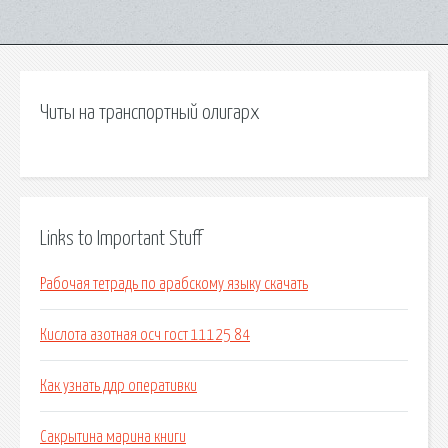
Читы на транспортный олигарх
Links to Important Stuff
Рабочая тетрадь по арабскому языку скачать
Кислота азотная осч гост 11125 84
Как узнать ддр оперативки
Сакрытина марина книги