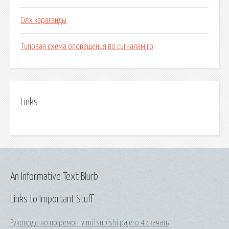
Олх караганды
Типовая схема оповещения по сигналам го
Links
An Informative Text Blurb
Links to Important Stuff
Руководство по ремонту mitsubishi pajero 4 скачать