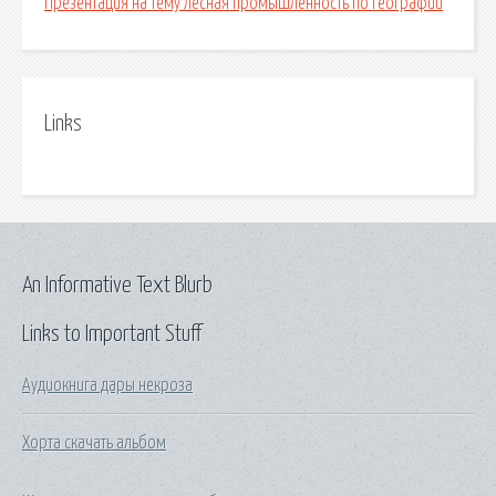
Презентация на тему лесная промышленность по географии
Links
An Informative Text Blurb
Links to Important Stuff
Аудиокнига дары некроза
Хорта скачать альбом