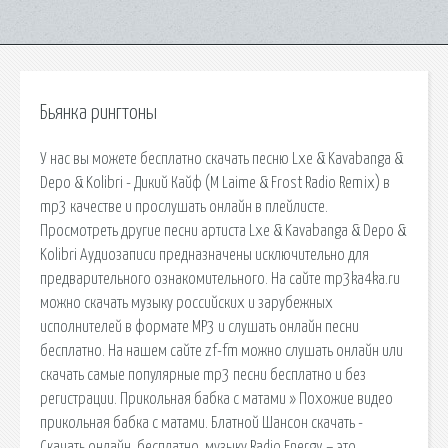
Бьянка рингтоны
У нас вы можете бесплатно скачать песню Lxe & Kavabanga &
Depo & Kolibri - Дикий Кайф (M Laime & Frost Radio Remix) в
mp3 качестве и прослушать онлайн в плейлисте.
Просмотреть другие песни артиста Lxe & Kavabanga & Depo &
Kolibri Аудиозаписи предназначены исключительно для
предварительного ознакомительного. На сайте mp3ka4ka.ru
можно скачать музыку российских и зарубежных
исполнителей в формате MP3 и слушать онлайн песни
бесплатно. На нашем сайте zf-fm можно слушать онлайн или
скачать самые популярные mp3 песни бесплатно и без
регистрации. Прикольная бабка с матами » Похожие видео
прикольная бабка с матами. Блатной Шансон скачать -
Скачать онлайн, бесплатно, музыку Radio Energy – это