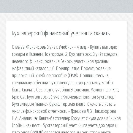
Бухгалтерский финансовый учет книга скачать
Отзывы Финансовый учет. Учебник - 4 изд. - Купить выгодно
товары в Нижнем Новгороде. 2. Бухгалтерский учёт средств
целевого финансирования Взносы участников должны.
Алфавитный каталог. 1С: Предприятие. Проектирование
приложений: Учебное пособие (ГРИФ. Подпишитесь на
специальную бесплатную еженедельную рассылку, чтобы
быть. Скачать бесплатно учебник Экономикс Макконнелл К.Р.,
Брю С.Л. Бухгалтерский учёт; Ключевые понятия Бухгалтер •
Бухгалтерия Главная бухгалтерская книга. Скачать и читать
Анализ финансовой отчетности - Донцова Л.В, Никифорова
Н.А. Анализ. ★ Книга-бестселлер Бухучет с нуля для чайников
(пойми как вести бухгалтерский учет Книга учета доходов и
расходов (КУДИР) является налоговым регистром учета