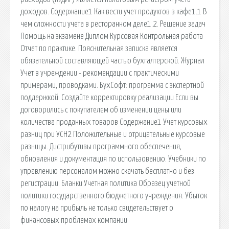
доходов. Содержание1 Как вести учет продуктов в кафе1.1 В
чем сложности учета в ресторанном деле1.2. Решение задач
Помощь на экзамене Диплом Курсовая Контрольная работа
Отчет по практике. Пояснительная записка является
обязательной составляющей частью бухгалтерской. Журнал
Учет в учреждении - рекомендации с практическими
примерами, проводками. БухСофт: программа с экспертной
поддержкой. Создайте корректировку реализации Если вы
договорились с покупателем об изменении цены или
количества проданных товаров Содержание1 Учет курсовых
разниц при УСН2 Положительные и отрицательные курсовые
разницы. Дистрибутивы программного обеспечения,
обновления и документация по использованию. Учебники по
управлению персоналом можно скачать бесплатно и без
регистрации. Бланки Учетная политика Образец учетной
политики государственного бюджетного учреждения. Убыток
по налогу на прибыль не только свидетельствует о
финансовых проблемах компании