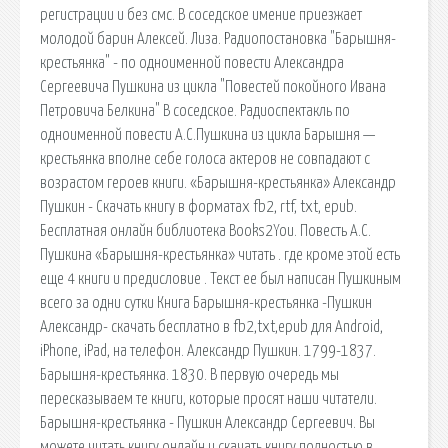
регистрации и без смс. В соседское имение приезжает
молодой барин Алексей. Лиза. Радиопостановка "Барышня-
крестьянка" - по одноименной повести Александра
Сергеевича Пушкина из цикла "Повестей покойного Ивана
Петровича Белкина" В соседское. Радиоспектакль по
одноименной повести А.С.Пушкина из цикла Барышня —
крестьянка вполне себе голоса актеров не совпадают с
возрастом героев книги. «Барышня-крестьянка» Александр
Пушкин - Скачать книгу в форматах fb2, rtf, txt, epub.
Бесплатная онлайн библиотека Books2You. Повесть А.С.
Пушкина «Барышня-крестьянка» читать . где кроме этой есть
еще 4 книги и предисловие . Текст ее был написан Пушкиным
всего за одни сутки Книга Барышня-крестьянка -Пушкин
Александр- скачать бесплатно в fb2,txt,epub для Android,
iPhone, iPad, на телефон. Александр Пушкин. 1799-1837.
Барышня-крестьянка. 1830. В первую очередь мы
пересказываем те книги, которые просят наши читатели.
Барышня-крестьянка - Пушкин Александр Сергеевич. Вы
можете читать книгу онлайн и скачать книгу полностью в