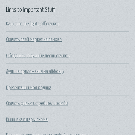
Links to Important Stuff
Kato turn the lights off скачать
Скачать плей маркет на леново
Ободзинский лучшие песни скачать
Лучшие приложения на айфон 5
Презентации моя родина
Скачать фильм истребители зомби
Вышивка гитары схема