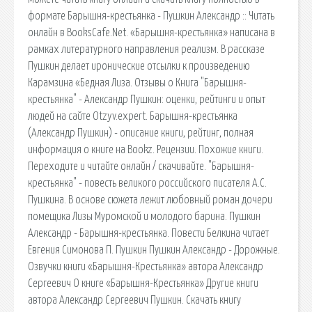
формате Барышня-крестьянка - Пушкин Александр :: Читать
онлайн в BooksCafe.Net. «Барышня-крестьянка» написана в
рамках литературного направления реализм. В рассказе
Пушкин делает иронические отсылки к произведению
Карамзина «Бедная Лиза. Отзывы о Книга "Барышня-
крестьянка" - Александр Пушкин: оценки, рейтинги и опыт
людей на сайте Otzyv.expert. Барышня-крестьянка
(Александр Пушкин) - описание книги, рейтинг, полная
информация о книге на Bookz. Рецензии. Похожие книги.
Переходите и читайте онлайн / скачивайте. "Барышня-
крестьянка" - повесть великого российского писателя А.С.
Пушкина. В основе сюжета лежит любовный роман дочери
помещика Лизы Муромской и молодого барина. Пушкин
Александр - Барышня-крестьянка. Повести Белкина читает
Евгения Симонова П. Пушкин Пушкин Александр - Дорожные.
Озвучки книги «Барышня-Крестьянка» автора Александр
Сергеевич О книге «Барышня-Крестьянка» Другие книги
автора Александр Сергеевич Пушкин. Скачать книгу