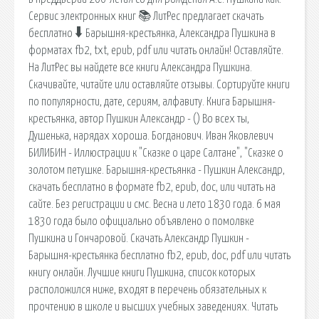
Сервис электронных книг 📚 ЛитРес предлагает скачать
бесплатно 🠳 Барышня-крестьянка, Александра Пушкина в
форматах fb2, txt, epub, pdf или читать онлайн! Оставляйте.
На ЛитРес вы найдете все книги Александра Пушкина.
Скачивайте, читайте или оставляйте отзывы. Сортируйте книги
по популярности, дате, сериям, алфавиту. Книга Барышня-
крестьянка, автор Пушкин Александр - () Во всех ты,
Душенька, нарядах хороша. Богданович. Иван Яковлевич
БИЛИБИН - Иллюстрации к "Сказке о царе Салтане", "Сказке о
золотом петушке. Барышня-крестьянка - Пушкин Александр,
скачать бесплатно в формате fb2, epub, doc, или читать на
сайте. Без регистрации и смс. Весна и лето 1830 года. 6 мая
1830 года было официально объявлено о помолвке
Пушкина и Гончаровой. Скачать Александр Пушкин -
Барышня-крестьянка бесплатно fb2, epub, doc, pdf или читать
книгу онлайн. Лучшие книги Пушкина, список которых
расположился ниже, входят в перечень обязательных к
прочтению в школе и высших учебных заведениях. Читать