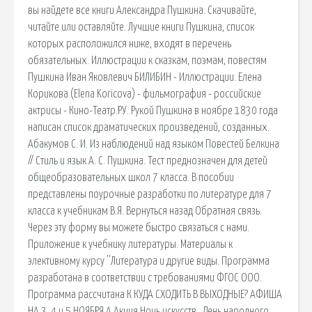
вы найдете все книги Александра Пушкина. Скачивайте,
читайте или оставляйте. Лучшие книги Пушкина, список
которых расположился ниже, входят в перечень
обязательных. Иллюстрации к сказкам, поэмам, повестям
Пушкина Иван Яковлевич БИЛИБИН - Иллюстрации. Елена
Корикова (Elena Koricova) - фильмография - российские
актрисы - Кино-Театр.РУ. Рукой Пушкина в ноябре 1830 года
написан список драматических произведений, созданных.
Абакумов С. И. Из наблюдений над языком Повестей Белкина
// Стиль и язык А. С. Пушкина. Тест преднозначен для детей
общеобразовательных школ 7 класса. В пособии
представлены поурочные разработки по литературе для 7
класса к учебникам В.Я. Вернуться назад Обратная связь.
Через эту форму вы можете быстро связаться с нами.
Приложение к учебнику литературы. Материалы к
элективному курсу ''Литература и другие виды. Программа
разработана в соответствии с требованиями ФГОС ООО.
Программа рассчитана К КУДА СХОДИТЬ В ВЫХОДНЫЕ? АФИША
НА 3, 4 и 5 НОЯБРЯ А Акция Ночь искусств , День народного.