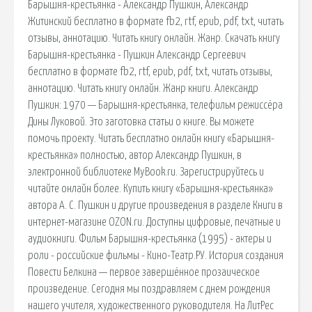
Барышня-крестьянка - Александр Пушкин, Александр
Житинский бесплатно в формате fb2, rtf, epub, pdf, txt, читать
отзывы, аннотацию. Читать книгу онлайн. Жанр. Скачать книгу
Барышня-крестьянка - Пушкин Александр Сергеевич
бесплатно в формате fb2, rtf, epub, pdf, txt, читать отзывы,
аннотацию. Читать книгу онлайн. Жанр книги. Александр
Пушкин: 1970 — Барышня-крестьянка, телефильм режиссёра
Дины Луковой. Это заготовка статьи о книге. Вы можете
помочь проекту. Читать бесплатно онлайн книгу «Барышня-
крестьянка» полностью, автор Александр Пушкин, в
электронной библиотеке MyBook.ru. Зарегистрируйтесь и
читайте онлайн более. Купить книгу «Барышня-крестьянка»
автора А. С. Пушкин и другие произведения в разделе Книги в
интернет-магазине OZON.ru. Доступны цифровые, печатные и
аудиокниги. Фильм Барышня-крестьянка (1995) - актеры и
роли - российские фильмы - Кино-Театр.РУ. История создания
Повести Белкина — первое завершённое прозаическое
произведение. Сегодня мы поздравляем с днем рождения
нашего учителя, художественного руководителя. На ЛитРес