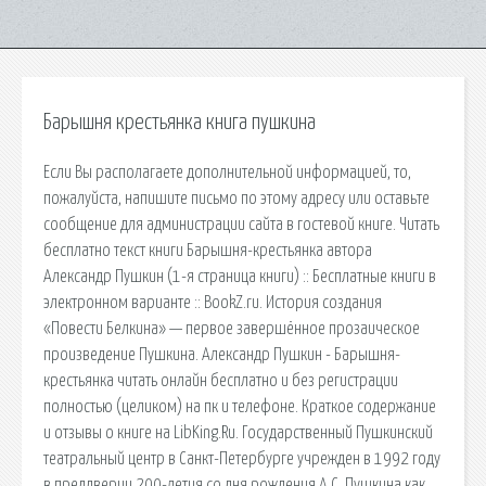
Барышня крестьянка книга пушкина
Если Вы располагаете дополнительной информацией, то,
пожалуйста, напишите письмо по этому адресу или оставьте
сообщение для администрации сайта в гостевой книге. Читать
бесплатно текст книги Барышня-крестьянка автора
Александр Пушкин (1-я страница книги) :: Бесплатные книги в
электронном варианте :: BookZ.ru. История создания
«Повести Белкина» — первое завершённое прозаическое
произведение Пушкина. Александр Пушкин - Барышня-
крестьянка читать онлайн бесплатно и без регистрации
полностью (целиком) на пк и телефоне. Краткое содержание
и отзывы о книге на LibKing.Ru. Государственный Пушкинский
театральный центр в Санкт-Петербурге учрежден в 1992 году
в преддверии 200-летия со дня рождения А.С. Пушкина как.