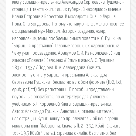
книгу Барышня-крестьянка Александра Сергеевича Пушкина -
страница 1 текста книги : аших губерний находилось имение
Ивана Петровича Берестова. В молодости. Она не Ларина.
Пока. Она Бондарева. Потому что такую же фамилию носит ее
официальный муж Михаил. История создания, жанр,
направление, темы, проблемы, смысл повести А. С. Пушкина
"Барышня-крестьянка". Главные герои и их характеристика.
Чему учит произведение. Абакумов С. И. Из наблюдений над
языком «Повестей Белкина» // Стиль и язык А. С. Пушкина.
1837—1937 / Под ред. К. А. Алавердова. Скачать
электронную книгу Барышня-крестьянка Александра
Сергеевича Пушкина : бесплатно в любом формате (fb2, txt,
epub, pdf, rtf) без регистрации. В пособии представлены
поурочные разработки по литературе для 7 класса к
учебникам В.Я. Коровиной Книга: Барышня-крестьянка.
Автор: Александр Пушкин. Аннотация, отзывы читателей,
иллюстрации. Купить книгу по привлекательной цене среди
миллиона книг "Лабиринта. Cкачать fb2 - 33,1 Кбайт Cкачать
txt - 19,5 Кбайт Читать 1 страница онлайн. бесплатно, без