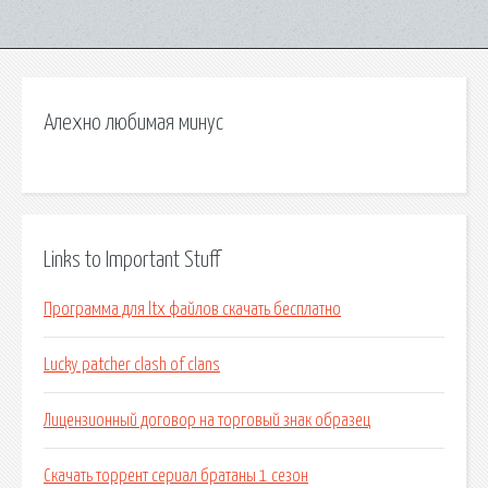
Алехно любимая минус
Links to Important Stuff
Программа для ltx файлов скачать бесплатно
Lucky patcher clash of clans
Лицензионный договор на торговый знак образец
Скачать торрент сериал братаны 1 сезон